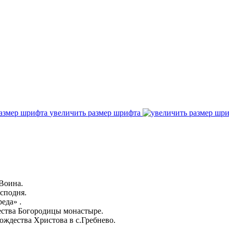
увеличить размер шрифта
Воина.
сподня.
еда» .
ества Богородицы монастыре.
ждества Христова в с.Гребнево.