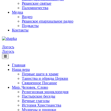
Рязанские святые
Паломничества
Медиа
Видео
Рязанское епархиальное радио
Подкасты
Контакты
Логосъ
Логосъ
Главная
Наша вера
Первые шаги в храме
Таинства и обряды Церкви
Священное Писание
Мир. Человек. Слово
Религиозная энциклопедия
Пастырские беседы
Вечные глаголы
История Христианства
Мудрецы и пророки