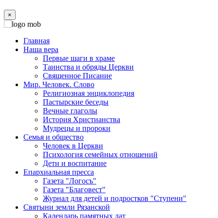
×
Главная
Наша вера
Первые шаги в храме
Таинства и обряды Церкви
Священное Писание
Мир. Человек. Слово
Религиозная энциклопедия
Пастырские беседы
Вечные глаголы
История Христианства
Мудрецы и пророки
Семья и общество
Человек в Церкви
Психология семейных отношений
Дети и воспитание
Епархиальная пресса
Газета "Логосъ"
Газета "Благовест"
Журнал для детей и подростков "Ступени"
Святыни земли Рязанской
Календарь памятных дат