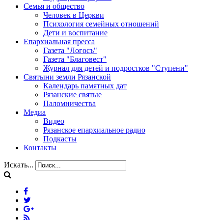
Семья и общество
Человек в Церкви
Психология семейных отношений
Дети и воспитание
Епархиальная пресса
Газета "Логосъ"
Газета "Благовест"
Журнал для детей и подростков "Ступени"
Святыни земли Рязанской
Календарь памятных дат
Рязанские святые
Паломничества
Медиа
Видео
Рязанское епархиальное радио
Подкасты
Контакты
Искать...