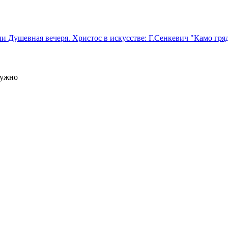
ели
Душевная вечеря. Христос в искусстве: Г.Сенкевич "Камо гря
нужно