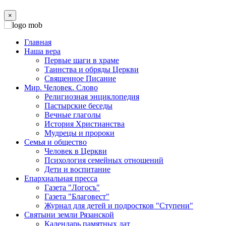
×
Главная
Наша вера
Первые шаги в храме
Таинства и обряды Церкви
Священное Писание
Мир. Человек. Слово
Религиозная энциклопедия
Пастырские беседы
Вечные глаголы
История Христианства
Мудрецы и пророки
Семья и общество
Человек в Церкви
Психология семейных отношений
Дети и воспитание
Епархиальная пресса
Газета "Логосъ"
Газета "Благовест"
Журнал для детей и подростков "Ступени"
Святыни земли Рязанской
Календарь памятных дат