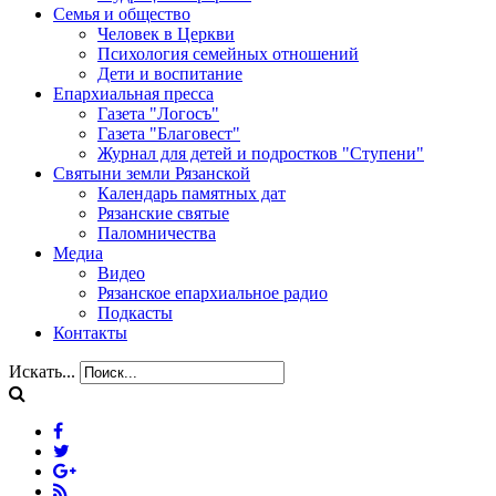
Семья и общество
Человек в Церкви
Психология семейных отношений
Дети и воспитание
Епархиальная пресса
Газета "Логосъ"
Газета "Благовест"
Журнал для детей и подростков "Ступени"
Святыни земли Рязанской
Календарь памятных дат
Рязанские святые
Паломничества
Медиа
Видео
Рязанское епархиальное радио
Подкасты
Контакты
Искать...