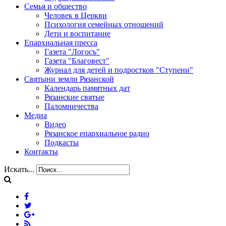
Семья и общество
Человек в Церкви
Психология семейных отношений
Дети и воспитание
Епархиальная пресса
Газета "Логосъ"
Газета "Благовест"
Журнал для детей и подростков "Ступени"
Святыни земли Рязанской
Календарь памятных дат
Рязанские святые
Паломничества
Медиа
Видео
Рязанское епархиальное радио
Подкасты
Контакты
Искать...