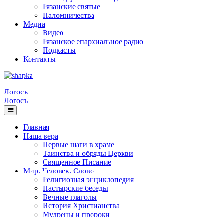
Рязанские святые
Паломничества
Медиа
Видео
Рязанское епархиальное радио
Подкасты
Контакты
Логосъ
Логосъ
Главная
Наша вера
Первые шаги в храме
Таинства и обряды Церкви
Священное Писание
Мир. Человек. Слово
Религиозная энциклопедия
Пастырские беседы
Вечные глаголы
История Христианства
Мудрецы и пророки