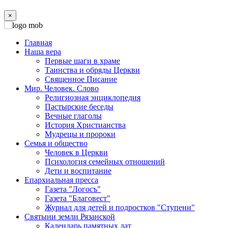
×
Главная
Наша вера
Первые шаги в храме
Таинства и обряды Церкви
Священное Писание
Мир. Человек. Слово
Религиозная энциклопедия
Пастырские беседы
Вечные глаголы
История Христианства
Мудрецы и пророки
Семья и общество
Человек в Церкви
Психология семейных отношений
Дети и воспитание
Епархиальная пресса
Газета "Логосъ"
Газета "Благовест"
Журнал для детей и подростков "Ступени"
Святыни земли Рязанской
Календарь памятных дат