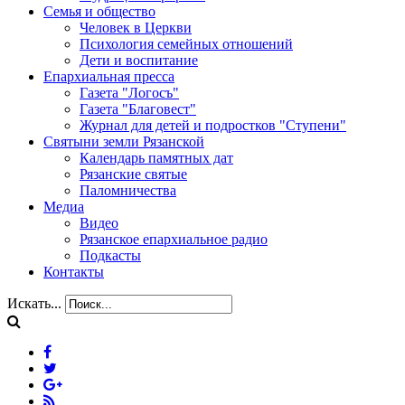
Семья и общество
Человек в Церкви
Психология семейных отношений
Дети и воспитание
Епархиальная пресса
Газета "Логосъ"
Газета "Благовест"
Журнал для детей и подростков "Ступени"
Святыни земли Рязанской
Календарь памятных дат
Рязанские святые
Паломничества
Медиа
Видео
Рязанское епархиальное радио
Подкасты
Контакты
Искать...