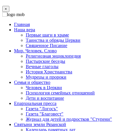
×
Главная
Наша вера
Первые шаги в храме
Таинства и обряды Церкви
Священное Писание
Мир. Человек. Слово
Религиозная энциклопедия
Пастырские беседы
Вечные глаголы
История Христианства
Мудрецы и пророки
Семья и общество
Человек в Церкви
Психология семейных отношений
Дети и воспитание
Епархиальная пресса
Газета "Логосъ"
Газета "Благовест"
Журнал для детей и подростков "Ступени"
Святыни земли Рязанской
Календарь памятных дат