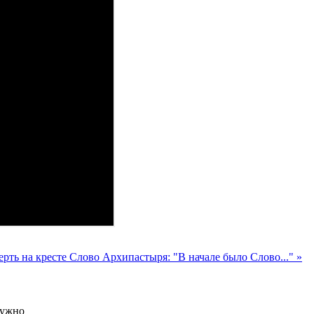
рть на кресте
Слово Архипастыря: "В начале было Слово..." »
нужно