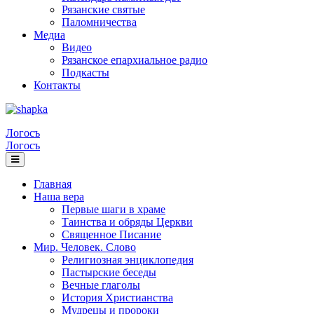
Рязанские святые
Паломничества
Медиа
Видео
Рязанское епархиальное радио
Подкасты
Контакты
Логосъ
Логосъ
Главная
Наша вера
Первые шаги в храме
Таинства и обряды Церкви
Священное Писание
Мир. Человек. Слово
Религиозная энциклопедия
Пастырские беседы
Вечные глаголы
История Христианства
Мудрецы и пророки