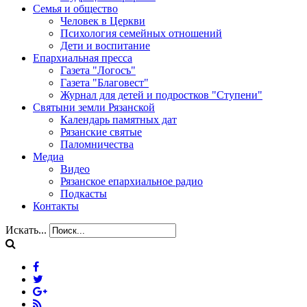
Семья и общество
Человек в Церкви
Психология семейных отношений
Дети и воспитание
Епархиальная пресса
Газета "Логосъ"
Газета "Благовест"
Журнал для детей и подростков "Ступени"
Святыни земли Рязанской
Календарь памятных дат
Рязанские святые
Паломничества
Медиа
Видео
Рязанское епархиальное радио
Подкасты
Контакты
Искать...