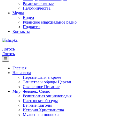
Рязанские святые
Паломничества
Медиа
Видео
Рязанское епархиальное радио
Подкасты
Контакты
Логосъ
Логосъ
Главная
Наша вера
Первые шаги в храме
Таинства и обряды Церкви
Священное Писание
Мир. Человек. Слово
Религиозная энциклопедия
Пастырские беседы
Вечные глаголы
История Христианства
Мудрецы и пророки