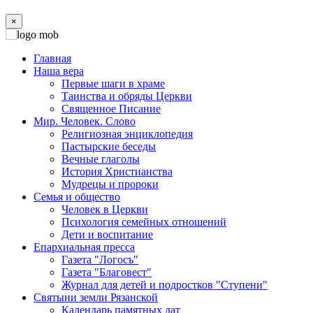
×
Главная
Наша вера
Первые шаги в храме
Таинства и обряды Церкви
Священное Писание
Мир. Человек. Слово
Религиозная энциклопедия
Пастырские беседы
Вечные глаголы
История Христианства
Мудрецы и пророки
Семья и общество
Человек в Церкви
Психология семейных отношений
Дети и воспитание
Епархиальная пресса
Газета "Логосъ"
Газета "Благовест"
Журнал для детей и подростков "Ступени"
Святыни земли Рязанской
Календарь памятных дат