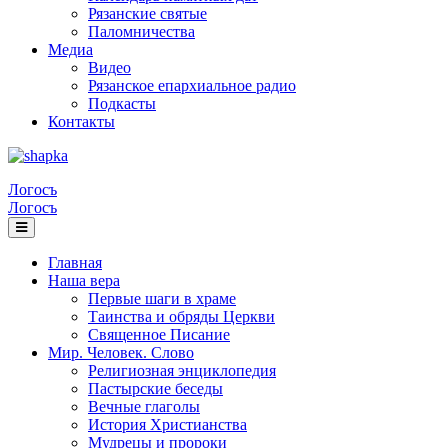
Рязанские святые
Паломничества
Медиа
Видео
Рязанское епархиальное радио
Подкасты
Контакты
Логосъ
Логосъ
Главная
Наша вера
Первые шаги в храме
Таинства и обряды Церкви
Священное Писание
Мир. Человек. Слово
Религиозная энциклопедия
Пастырские беседы
Вечные глаголы
История Христианства
Мудрецы и пророки