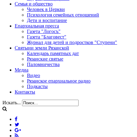
Семья и общество
Человек в Церкви
Психология семейных отношений
Дети и воспитание
Епархиальная пресса
Газета "Логосъ"
Газета "Благовест"
Журнал для детей и подростков "Ступени"
Святыни земли Рязанской
Календарь памятных дат
Рязанские святые
Паломничества
Медиа
Видео
Рязанское епархиальное радио
Подкасты
Контакты
Искать...