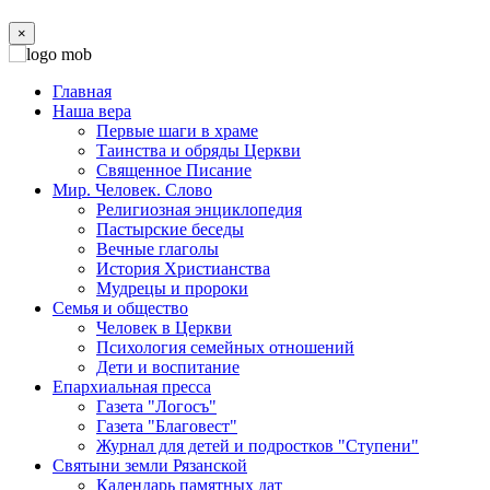
×
Главная
Наша вера
Первые шаги в храме
Таинства и обряды Церкви
Священное Писание
Мир. Человек. Слово
Религиозная энциклопедия
Пастырские беседы
Вечные глаголы
История Христианства
Мудрецы и пророки
Семья и общество
Человек в Церкви
Психология семейных отношений
Дети и воспитание
Епархиальная пресса
Газета "Логосъ"
Газета "Благовест"
Журнал для детей и подростков "Ступени"
Святыни земли Рязанской
Календарь памятных дат