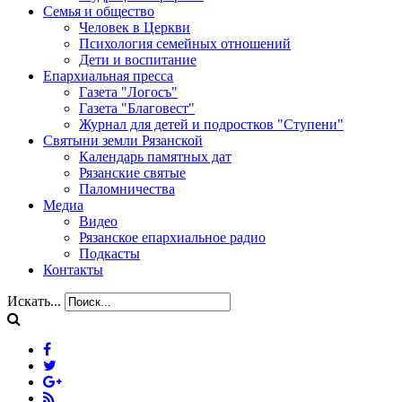
Семья и общество
Человек в Церкви
Психология семейных отношений
Дети и воспитание
Епархиальная пресса
Газета "Логосъ"
Газета "Благовест"
Журнал для детей и подростков "Ступени"
Святыни земли Рязанской
Календарь памятных дат
Рязанские святые
Паломничества
Медиа
Видео
Рязанское епархиальное радио
Подкасты
Контакты
Искать...