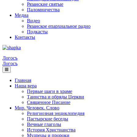
Рязанские святые
Паломничества
Медиа
Видео
Рязанское епархиальное радио
Подкасты
Контакты
Логосъ
Логосъ
Главная
Наша вера
Первые шаги в храме
Таинства и обряды Церкви
Священное Писание
Мир. Человек. Слово
Религиозная энциклопедия
Пастырские беседы
Вечные глаголы
История Христианства
Мудрецы и пророки