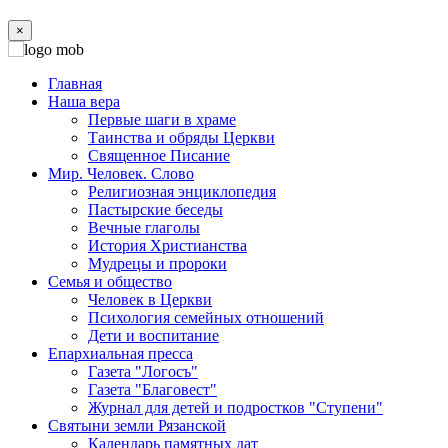
×
Главная
Наша вера
Первые шаги в храме
Таинства и обряды Церкви
Священное Писание
Мир. Человек. Слово
Религиозная энциклопедия
Пастырские беседы
Вечные глаголы
История Христианства
Мудрецы и пророки
Семья и общество
Человек в Церкви
Психология семейных отношений
Дети и воспитание
Епархиальная пресса
Газета "Логосъ"
Газета "Благовест"
Журнал для детей и подростков "Ступени"
Святыни земли Рязанской
Календарь памятных дат