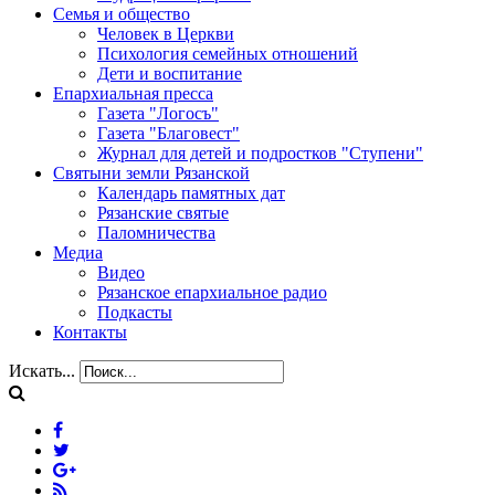
Семья и общество
Человек в Церкви
Психология семейных отношений
Дети и воспитание
Епархиальная пресса
Газета "Логосъ"
Газета "Благовест"
Журнал для детей и подростков "Ступени"
Святыни земли Рязанской
Календарь памятных дат
Рязанские святые
Паломничества
Медиа
Видео
Рязанское епархиальное радио
Подкасты
Контакты
Искать...