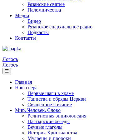
Рязанские святые
Паломничества
Медиа
Видео
Рязанское епархиальное радио
Подкасты
Контакты
Логосъ
Логосъ
Главная
Наша вера
Первые шаги в храме
Таинства и обряды Церкви
Священное Писание
Мир. Человек. Слово
Религиозная энциклопедия
Пастырские беседы
Вечные глаголы
История Христианства
Мудрецы и пророки