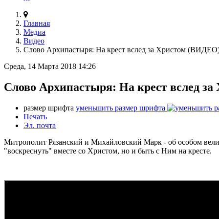
Главная
Медиа
Видео
Слово Архипастыря: На крест вслед за Христом (ВИДЕО
Среда, 14 Марта 2018 14:26
Слово Архипастыря: На крест вслед з
размер шрифта
уменьшить размер шрифта
Печать
Эл. почта
Митрополит Рязанский и Михайловский Марк - об особом вели
"воскреснуть" вместе со Христом, но и быть с Ним на кресте.