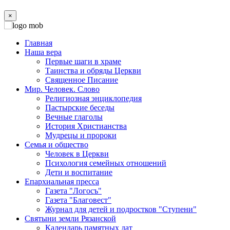
×
Главная
Наша вера
Первые шаги в храме
Таинства и обряды Церкви
Священное Писание
Мир. Человек. Слово
Религиозная энциклопедия
Пастырские беседы
Вечные глаголы
История Христианства
Мудрецы и пророки
Семья и общество
Человек в Церкви
Психология семейных отношений
Дети и воспитание
Епархиальная пресса
Газета "Логосъ"
Газета "Благовест"
Журнал для детей и подростков "Ступени"
Святыни земли Рязанской
Календарь памятных дат