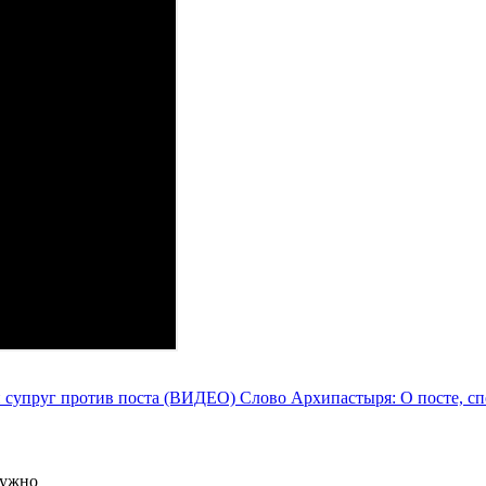
и супруг против поста (ВИДЕО)
Слово Архипастыря: О посте, с
нужно