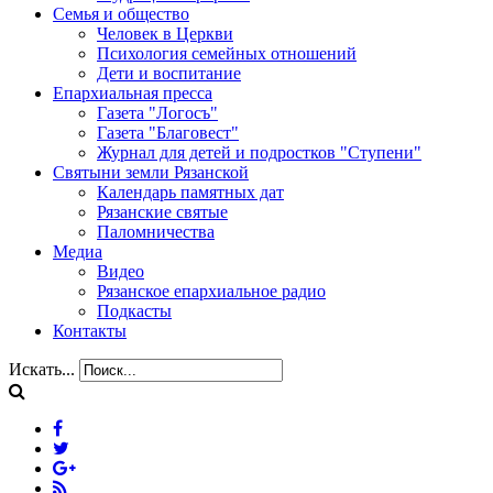
Семья и общество
Человек в Церкви
Психология семейных отношений
Дети и воспитание
Епархиальная пресса
Газета "Логосъ"
Газета "Благовест"
Журнал для детей и подростков "Ступени"
Святыни земли Рязанской
Календарь памятных дат
Рязанские святые
Паломничества
Медиа
Видео
Рязанское епархиальное радио
Подкасты
Контакты
Искать...