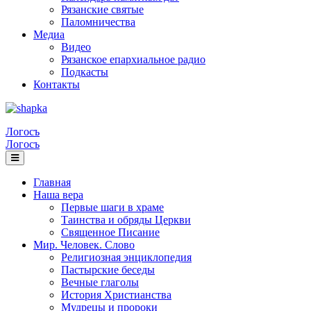
Рязанские святые
Паломничества
Медиа
Видео
Рязанское епархиальное радио
Подкасты
Контакты
Логосъ
Логосъ
Главная
Наша вера
Первые шаги в храме
Таинства и обряды Церкви
Священное Писание
Мир. Человек. Слово
Религиозная энциклопедия
Пастырские беседы
Вечные глаголы
История Христианства
Мудрецы и пророки