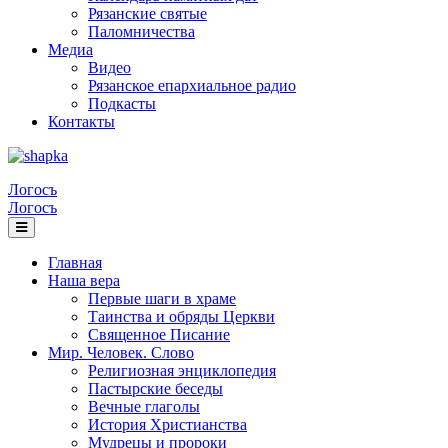
Рязанские святые
Паломничества
Медиа
Видео
Рязанское епархиальное радио
Подкасты
Контакты
Логосъ
Логосъ
Главная
Наша вера
Первые шаги в храме
Таинства и обряды Церкви
Священное Писание
Мир. Человек. Слово
Религиозная энциклопедия
Пастырские беседы
Вечные глаголы
История Христианства
Мудрецы и пророки