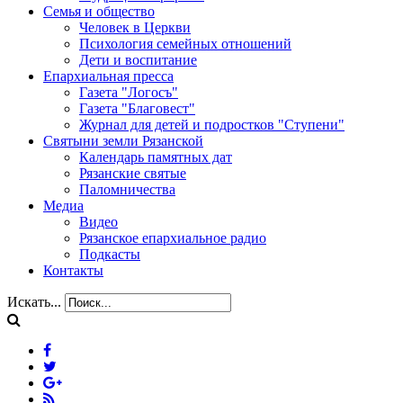
Семья и общество
Человек в Церкви
Психология семейных отношений
Дети и воспитание
Епархиальная пресса
Газета "Логосъ"
Газета "Благовест"
Журнал для детей и подростков "Ступени"
Святыни земли Рязанской
Календарь памятных дат
Рязанские святые
Паломничества
Медиа
Видео
Рязанское епархиальное радио
Подкасты
Контакты
Искать...