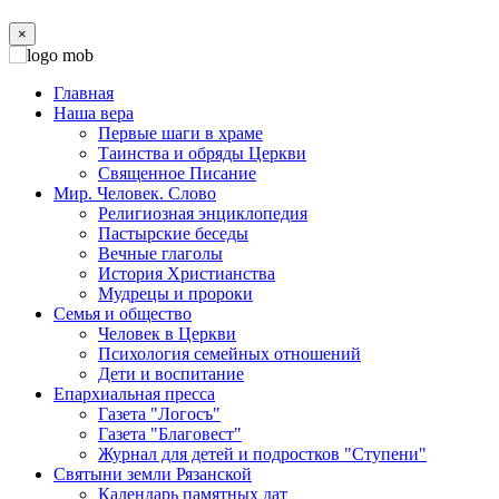
×
Главная
Наша вера
Первые шаги в храме
Таинства и обряды Церкви
Священное Писание
Мир. Человек. Слово
Религиозная энциклопедия
Пастырские беседы
Вечные глаголы
История Христианства
Мудрецы и пророки
Семья и общество
Человек в Церкви
Психология семейных отношений
Дети и воспитание
Епархиальная пресса
Газета "Логосъ"
Газета "Благовест"
Журнал для детей и подростков "Ступени"
Святыни земли Рязанской
Календарь памятных дат