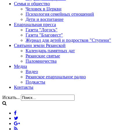
Семья и общество
Человек в Церкви
Психология семейных отношений
Дети и воспитание
Епархиальная пресса
Газета "Логосъ"
Газета "Благовест"
Журнал для детей и подростков "Ступени"
Святыни земли Рязанской
Календарь памятных дат
Рязанские святые
Паломничества
Медиа
Видео
Рязанское епархиальное радио
Подкасты
Контакты
Искать...