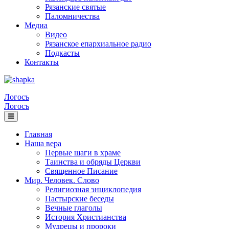
Рязанские святые
Паломничества
Медиа
Видео
Рязанское епархиальное радио
Подкасты
Контакты
Логосъ
Логосъ
Главная
Наша вера
Первые шаги в храме
Таинства и обряды Церкви
Священное Писание
Мир. Человек. Слово
Религиозная энциклопедия
Пастырские беседы
Вечные глаголы
История Христианства
Мудрецы и пророки