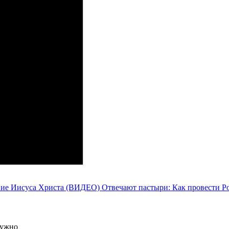
овие Иисуса Христа (ВИДЕО)
Отвечают пастыри: Как провести 
нужно