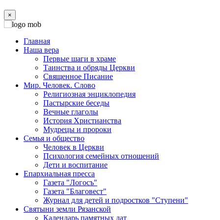
×
Главная
Наша вера
Первые шаги в храме
Таинства и обряды Церкви
Священное Писание
Мир. Человек. Слово
Религиозная энциклопедия
Пастырские беседы
Вечные глаголы
История Христианства
Мудрецы и пророки
Семья и общество
Человек в Церкви
Психология семейных отношений
Дети и воспитание
Епархиальная пресса
Газета "Логосъ"
Газета "Благовест"
Журнал для детей и подростков "Ступени"
Святыни земли Рязанской
Календарь памятных дат