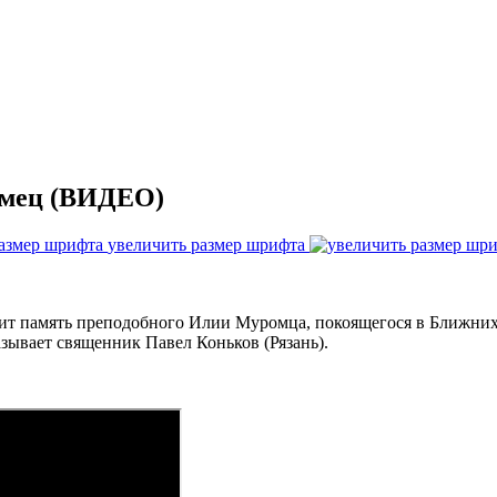
омец (ВИДЕО)
увеличить размер шрифта
чтит память преподобного Илии Муромца, покоящегося в Ближних
азывает священник Павел Коньков (Рязань).