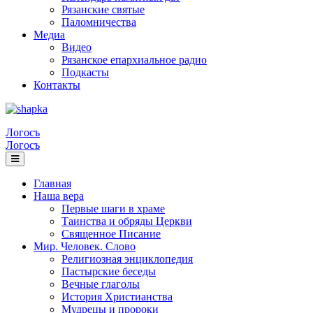
Рязанские святые
Паломничества
Медиа
Видео
Рязанское епархиальное радио
Подкасты
Контакты
Логосъ
Логосъ
Главная
Наша вера
Первые шаги в храме
Таинства и обряды Церкви
Священное Писание
Мир. Человек. Слово
Религиозная энциклопедия
Пастырские беседы
Вечные глаголы
История Христианства
Мудрецы и пророки