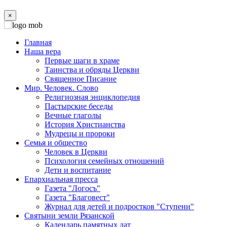
×
Главная
Наша вера
Первые шаги в храме
Таинства и обряды Церкви
Священное Писание
Мир. Человек. Слово
Религиозная энциклопедия
Пастырские беседы
Вечные глаголы
История Христианства
Мудрецы и пророки
Семья и общество
Человек в Церкви
Психология семейных отношений
Дети и воспитание
Епархиальная пресса
Газета "Логосъ"
Газета "Благовест"
Журнал для детей и подростков "Ступени"
Святыни земли Рязанской
Календарь памятных дат