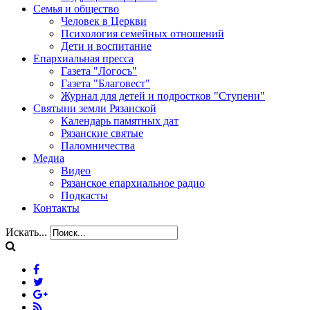
Семья и общество
Человек в Церкви
Психология семейных отношений
Дети и воспитание
Епархиальная пресса
Газета "Логосъ"
Газета "Благовест"
Журнал для детей и подростков "Ступени"
Святыни земли Рязанской
Календарь памятных дат
Рязанские святые
Паломничества
Медиа
Видео
Рязанское епархиальное радио
Подкасты
Контакты
Искать...