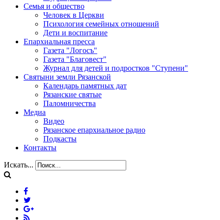
Семья и общество
Человек в Церкви
Психология семейных отношений
Дети и воспитание
Епархиальная пресса
Газета "Логосъ"
Газета "Благовест"
Журнал для детей и подростков "Ступени"
Святыни земли Рязанской
Календарь памятных дат
Рязанские святые
Паломничества
Медиа
Видео
Рязанское епархиальное радио
Подкасты
Контакты
Искать...