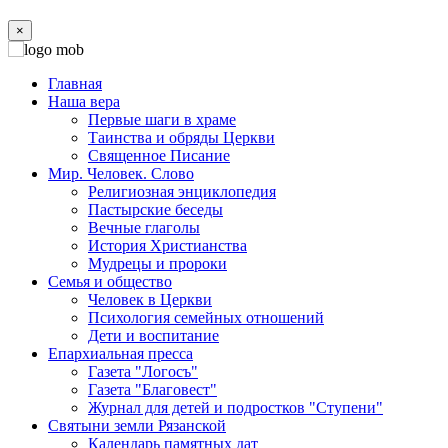
×
Главная
Наша вера
Первые шаги в храме
Таинства и обряды Церкви
Священное Писание
Мир. Человек. Слово
Религиозная энциклопедия
Пастырские беседы
Вечные глаголы
История Христианства
Мудрецы и пророки
Семья и общество
Человек в Церкви
Психология семейных отношений
Дети и воспитание
Епархиальная пресса
Газета "Логосъ"
Газета "Благовест"
Журнал для детей и подростков "Ступени"
Святыни земли Рязанской
Календарь памятных дат