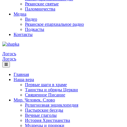
Рязанские святые
Паломничества
Медиа
Видео
Рязанское епархиальное радио
Подкасты
Контакты
Логосъ
Логосъ
Главная
Наша вера
Первые шаги в храме
Таинства и обряды Церкви
Священное Писание
Мир. Человек. Слово
Религиозная энциклопедия
Пастырские беседы
Вечные глаголы
История Христианства
Мудрецы и пророки