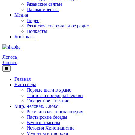
Рязанские святые
Паломничества
Медиа
Видео
Рязанское епархиальное радио
Подкасты
Контакты
Логосъ
Логосъ
Главная
Наша вера
Первые шаги в храме
Таинства и обряды Церкви
Священное Писание
Мир. Человек. Слово
Религиозная энциклопедия
Пастырские беседы
Вечные глаголы
История Христианства
Мудрецы и пророки