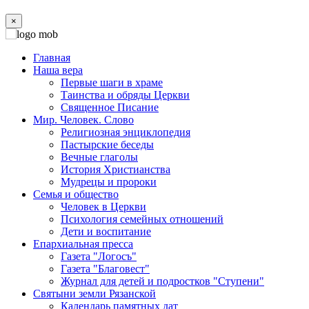
×
Главная
Наша вера
Первые шаги в храме
Таинства и обряды Церкви
Священное Писание
Мир. Человек. Слово
Религиозная энциклопедия
Пастырские беседы
Вечные глаголы
История Христианства
Мудрецы и пророки
Семья и общество
Человек в Церкви
Психология семейных отношений
Дети и воспитание
Епархиальная пресса
Газета "Логосъ"
Газета "Благовест"
Журнал для детей и подростков "Ступени"
Святыни земли Рязанской
Календарь памятных дат