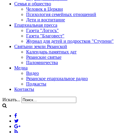
Семья и общество
Человек в Церкви
Психология семейных отношений
Дети и воспитание
Епархиальная пресса
Газета "Логосъ"
Газета "Благовест"
Журнал для детей и подростков "Ступени"
Святыни земли Рязанской
Календарь памятных дат
Рязанские святые
Паломничества
Медиа
Видео
Рязанское епархиальное радио
Подкасты
Контакты
Искать...