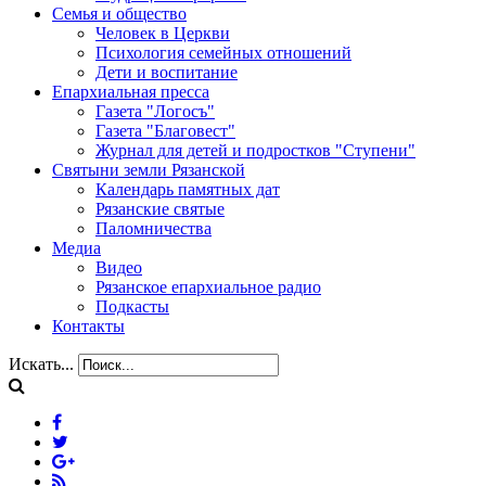
Семья и общество
Человек в Церкви
Психология семейных отношений
Дети и воспитание
Епархиальная пресса
Газета "Логосъ"
Газета "Благовест"
Журнал для детей и подростков "Ступени"
Святыни земли Рязанской
Календарь памятных дат
Рязанские святые
Паломничества
Медиа
Видео
Рязанское епархиальное радио
Подкасты
Контакты
Искать...