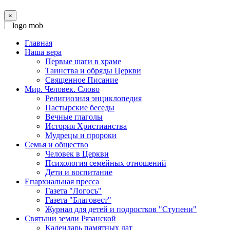
×
Главная
Наша вера
Первые шаги в храме
Таинства и обряды Церкви
Священное Писание
Мир. Человек. Слово
Религиозная энциклопедия
Пастырские беседы
Вечные глаголы
История Христианства
Мудрецы и пророки
Семья и общество
Человек в Церкви
Психология семейных отношений
Дети и воспитание
Епархиальная пресса
Газета "Логосъ"
Газета "Благовест"
Журнал для детей и подростков "Ступени"
Святыни земли Рязанской
Календарь памятных дат