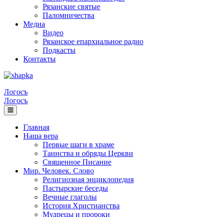
Рязанские святые
Паломничества
Медиа
Видео
Рязанское епархиальное радио
Подкасты
Контакты
Логосъ
Логосъ
Главная
Наша вера
Первые шаги в храме
Таинства и обряды Церкви
Священное Писание
Мир. Человек. Слово
Религиозная энциклопедия
Пастырские беседы
Вечные глаголы
История Христианства
Мудрецы и пророки