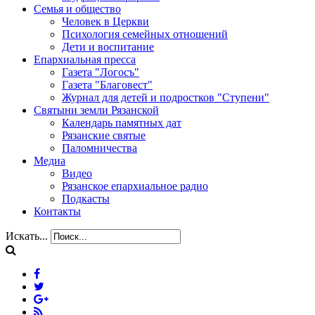
Семья и общество
Человек в Церкви
Психология семейных отношений
Дети и воспитание
Епархиальная пресса
Газета "Логосъ"
Газета "Благовест"
Журнал для детей и подростков "Ступени"
Святыни земли Рязанской
Календарь памятных дат
Рязанские святые
Паломничества
Медиа
Видео
Рязанское епархиальное радио
Подкасты
Контакты
Искать...