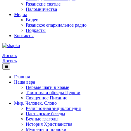
Рязанские святые
Паломничества
Медиа
Видео
Рязанское епархиальное радио
Подкасты
Контакты
Логосъ
Логосъ
Главная
Наша вера
Первые шаги в храме
Таинства и обряды Церкви
Священное Писание
Мир. Человек. Слово
Религиозная энциклопедия
Пастырские беседы
Вечные глаголы
История Христианства
Мудрецы и пророки