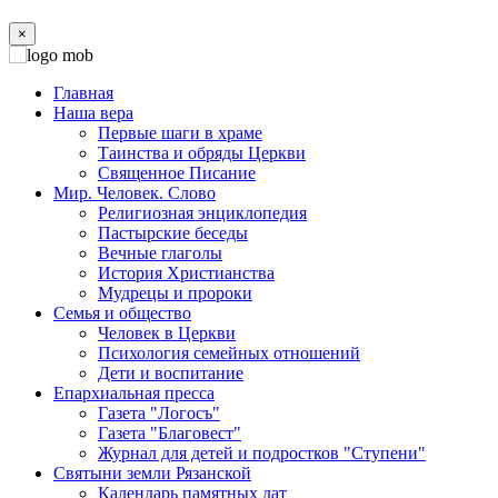
×
Главная
Наша вера
Первые шаги в храме
Таинства и обряды Церкви
Священное Писание
Мир. Человек. Слово
Религиозная энциклопедия
Пастырские беседы
Вечные глаголы
История Христианства
Мудрецы и пророки
Семья и общество
Человек в Церкви
Психология семейных отношений
Дети и воспитание
Епархиальная пресса
Газета "Логосъ"
Газета "Благовест"
Журнал для детей и подростков "Ступени"
Святыни земли Рязанской
Календарь памятных дат