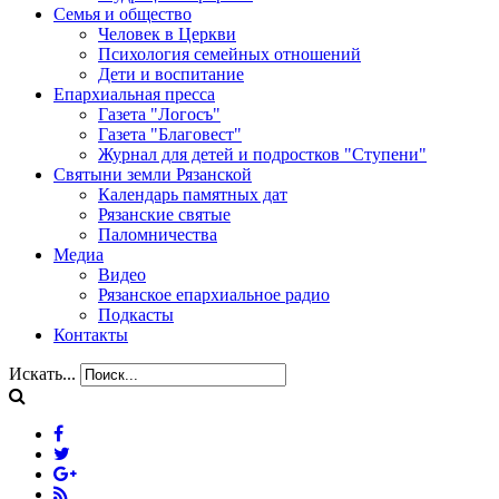
Семья и общество
Человек в Церкви
Психология семейных отношений
Дети и воспитание
Епархиальная пресса
Газета "Логосъ"
Газета "Благовест"
Журнал для детей и подростков "Ступени"
Святыни земли Рязанской
Календарь памятных дат
Рязанские святые
Паломничества
Медиа
Видео
Рязанское епархиальное радио
Подкасты
Контакты
Искать...