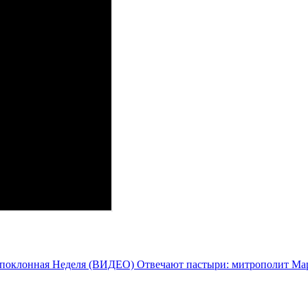
топоклонная Неделя (ВИДЕО)
Отвечают пастыри: митрополит Мар