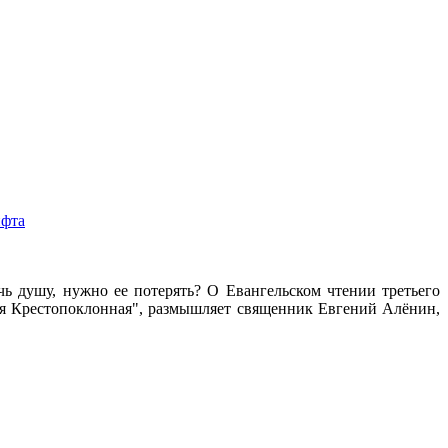
чь душу, нужно ее потерять? О Евангельском чтении третьего
деля Крестопоклонная", размышляет священник Евгений Алёнин,