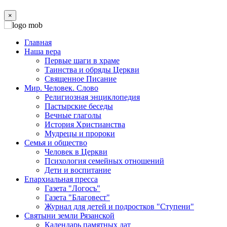
×
Главная
Наша вера
Первые шаги в храме
Таинства и обряды Церкви
Священное Писание
Мир. Человек. Слово
Религиозная энциклопедия
Пастырские беседы
Вечные глаголы
История Христианства
Мудрецы и пророки
Семья и общество
Человек в Церкви
Психология семейных отношений
Дети и воспитание
Епархиальная пресса
Газета "Логосъ"
Газета "Благовест"
Журнал для детей и подростков "Ступени"
Святыни земли Рязанской
Календарь памятных дат