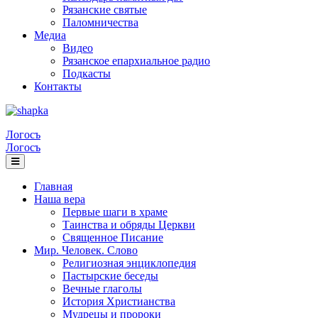
Рязанские святые
Паломничества
Медиа
Видео
Рязанское епархиальное радио
Подкасты
Контакты
Логосъ
Логосъ
Главная
Наша вера
Первые шаги в храме
Таинства и обряды Церкви
Священное Писание
Мир. Человек. Слово
Религиозная энциклопедия
Пастырские беседы
Вечные глаголы
История Христианства
Мудрецы и пророки