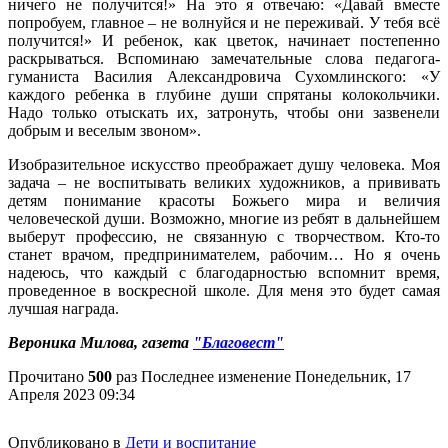
ничего не получится!» На это я отвечаю: «Давай вместе
попробуем, главное – не волнуйся и не переживай. У тебя всё
получится!» И ребенок, как цветок, начинает постепенно
раскрываться. Вспоминаю замечательные слова педагога-
гуманиста Василия Александровича Сухомлинского: «У
каждого ребенка в глубине души спрятаны колокольчики.
Надо только отыскать их, затронуть, чтобы они зазвенели
добрым и веселым звоном».
Изобразительное искусство преображает душу человека. Моя
задача – не воспитывать великих художников, а прививать
детям понимание красоты Божьего мира и величия
человеческой души. Возможно, многие из ребят в дальнейшем
выберут профессию, не связанную с творчеством. Кто-то
станет врачом, предпринимателем, рабочим… Но я очень
надеюсь, что каждый с благодарностью вспомнит время,
проведенное в воскресной школе. Для меня это будет самая
лучшая награда.
Вероника Милова, газета
"Благовест"
Прочитано
500
раз
Последнее изменение Понедельник, 17
Апреля 2023 09:34
Опубликовано в
Дети и воспитание