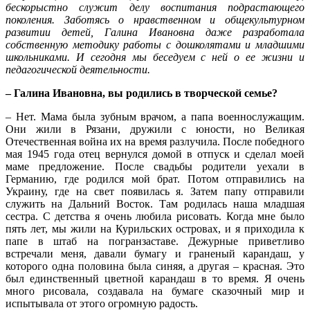
бескорыстно служит делу воспитания подрастающего
поколения. Заботясь о нравственном и общекультурном
развитии детей, Галина Ивановна даже разработала
собственную методику работы с дошколятами и младшими
школьниками. И сегодня мы беседуем с ней о ее жизни и
педагогической деятельности.
– Галина Ивановна, вы родились в творческой семье?
– Нет. Мама была зубным врачом, а папа военнослужащим.
Они жили в Рязани, дружили с юности, но Великая
Отечественная война их на время разлучила. После победного
мая 1945 года отец вернулся домой в отпуск и сделал моей
маме предложение. После свадьбы родители уехали в
Германию, где родился мой брат. Потом отправились на
Украину, где на свет появилась я. Затем папу отправили
служить на Дальний Восток. Там родилась наша младшая
сестра. С детства я очень любила рисовать. Когда мне было
пять лет, мы жили на Курильских островах, и я приходила к
папе в штаб на погранзаставе. Дежурные приветливо
встречали меня, давали бумагу и граненый карандаш, у
которого одна половина была синяя, а другая – красная. Это
был единственный цветной карандаш в то время. Я очень
много рисовала, создавала на бумаге сказочный мир и
испытывала от этого огромную радость.