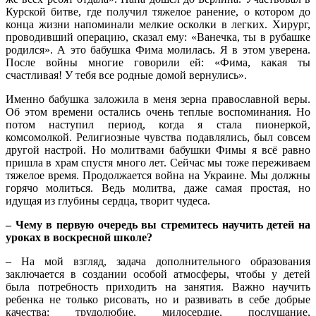
Курской битве, где получил тяжелое ранение, о котором до
конца жизни напоминали мелкие осколки в легких. Хирург,
проводивший операцию, сказал ему: «Ванечка, ты в рубашке
родился». А это бабушка Фима молилась. Я в этом уверена.
После войны многие говорили ей: «Фима, какая ты
счастливая! У тебя все родные домой вернулись».
Именно бабушка заложила в меня зерна православной веры.
Об этом времени остались очень теплые воспоминания. Но
потом наступил период, когда я стала пионеркой,
комсомолкой. Религиозные чувства подавлялись, был совсем
другой настрой. Но молитвами бабушки Фимы я всё равно
пришла в храм спустя много лет. Сейчас мы тоже переживаем
тяжелое время. Продолжается война на Украине. Мы должны
горячо молиться. Ведь молитва, даже самая простая, но
идущая из глубины сердца, творит чудеса.
– Чему в первую очередь вы стремитесь научить детей на
уроках в воскресной школе?
– На мой взгляд, задача дополнительного образования
заключается в создании особой атмосферы, чтобы у детей
была потребность приходить на занятия. Важно научить
ребенка не только рисовать, но и развивать в себе добрые
качества: трудолюбие, милосердие, послушание,