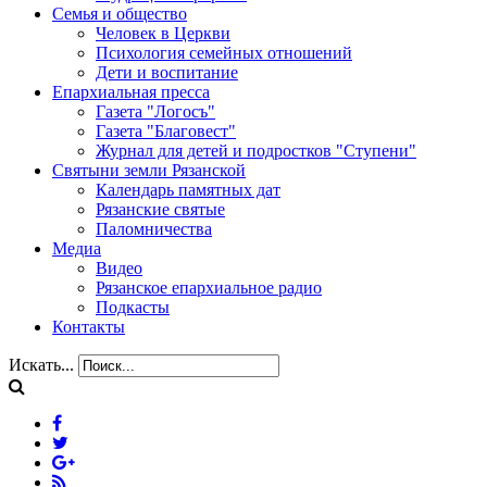
Семья и общество
Человек в Церкви
Психология семейных отношений
Дети и воспитание
Епархиальная пресса
Газета "Логосъ"
Газета "Благовест"
Журнал для детей и подростков "Ступени"
Святыни земли Рязанской
Календарь памятных дат
Рязанские святые
Паломничества
Медиа
Видео
Рязанское епархиальное радио
Подкасты
Контакты
Искать...