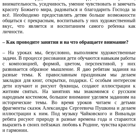
внимательность, усидчивость, умение чувствовать и замечать
красоту Божьего мира, радоваться и благодарить Господа за
всё. Необходимо предоставлять детям больше возможности
общаться с прекрасным, воспитывать у них художественный
вкус, что является и воспитанием самого ребенка как
личности.
– Как проводите занятия и на что обращаете внимание?
– На уроках мы, безусловно, выполняем художественные
задачи. В процессе рисования дети обучаются навыкам работы
с композицией, формой, цветом, перспективой, у них
развивается образное мышление. Я даю ребятам задания на
разные темы. К православным праздникам мы делаем
закладки для книг, открытки, подарки. С особым интересом
дети изучают и рисуют буквицы, создают иллюстрации к
житиям святых. На занятиях мы знакомимся с русским
народным костюмом, большое внимание уделяем заданиям на
исторические темы. Во время уроков читаем с детьми
фрагменты сказок Александра Сергеевича Пушкина и делаем
иллюстрации к ним. Под музыку Чайковского и Вивальди
ребята рисуют природу в разные времена года и стараются
выразить в своих пейзажах любовь к Родине, чувства красоты
и гармонии.