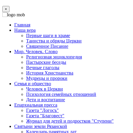
×
Главная
Наша вера
Первые шаги в храме
Таинства и обряды Церкви
Священное Писание
Мир. Человек. Слово
Религиозная энциклопедия
Пастырские беседы
Вечные глаголы
История Христианства
Мудрецы и пророки
Семья и общество
Человек в Церкви
Психология семейных отношений
Дети и воспитание
Епархиальная пресса
Газета "Логосъ"
Газета "Благовест"
Журнал для детей и подростков "Ступени"
Святыни земли Рязанской
Календарь памятных дат