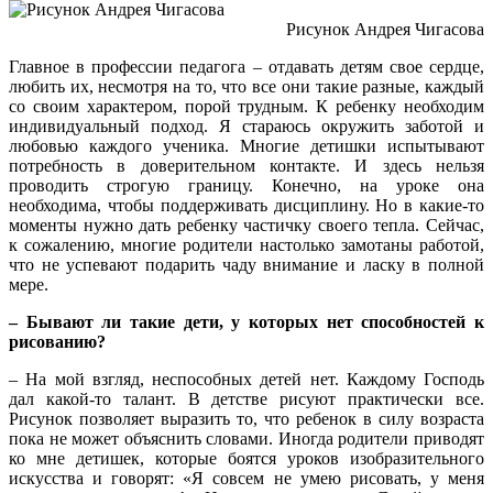
Рисунок Андрея Чигасова
Главное в профессии педагога – отдавать детям свое сердце,
любить их, несмотря на то, что все они такие разные, каждый
со своим характером, порой трудным. К ребенку необходим
индивидуальный подход. Я стараюсь окружить заботой и
любовью каждого ученика. Многие детишки испытывают
потребность в доверительном контакте. И здесь нельзя
проводить строгую границу. Конечно, на уроке она
необходима, чтобы поддерживать дисциплину. Но в какие-то
моменты нужно дать ребенку частичку своего тепла. Сейчас,
к сожалению, многие родители настолько замотаны работой,
что не успевают подарить чаду внимание и ласку в полной
мере.
– Бывают ли такие дети, у которых нет способностей к
рисованию?
– На мой взгляд, неспособных детей нет. Каждому Господь
дал какой-то талант. В детстве рисуют практически все.
Рисунок позволяет выразить то, что ребенок в силу возраста
пока не может объяснить словами. Иногда родители приводят
ко мне детишек, которые боятся уроков изобразительного
искусства и говорят: «Я совсем не умею рисовать, у меня