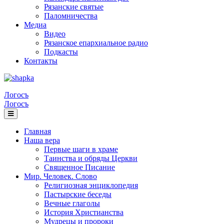
Рязанские святые
Паломничества
Медиа
Видео
Рязанское епархиальное радио
Подкасты
Контакты
Логосъ
Логосъ
Главная
Наша вера
Первые шаги в храме
Таинства и обряды Церкви
Священное Писание
Мир. Человек. Слово
Религиозная энциклопедия
Пастырские беседы
Вечные глаголы
История Христианства
Мудрецы и пророки