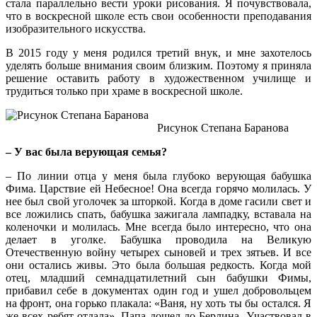
стала параллельно вести уроки рисования. Я почувствовала,
что в воскресной школе есть свои особенности преподавания
изобразительного искусства.
В 2015 году у меня родился третий внук, и мне захотелось
уделять больше внимания своим близким. Поэтому я приняла
решение оставить работу в художественном училище и
трудиться только при храме в воскресной школе.
Рисунок Степана Баранова
– У вас была верующая семья?
– По линии отца у меня была глубоко верующая бабушка
Фима. Царствие ей Небесное! Она всегда горячо молилась. У
нее был свой уголочек за шторкой. Когда в доме гасили свет и
все ложились спать, бабушка зажигала лампадку, вставала на
коленочки и молилась. Мне всегда было интересно, что она
делает в уголке. Бабушка проводила на Великую
Отечественную войну четырех сыновей и трех зятьев. И все
они остались живы. Это была большая редкость. Когда мой
отец, младший семнадцатилетний сын бабушки Фимы,
прибавил себе в документах один год и ушел добровольцем
на фронт, она горько плакала: «Ваня, ну хоть ты бы остался. Я
же всех ребят отдала». Папа дошел до Берлина. Участвовал в