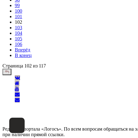
99
100
101
102
103
104
105
106
Вперёд
В конец
Страница 102 из 117
Редакция портала «Логосъ». По всем вопросам обращаться на 
при наличии прямой ссылки.