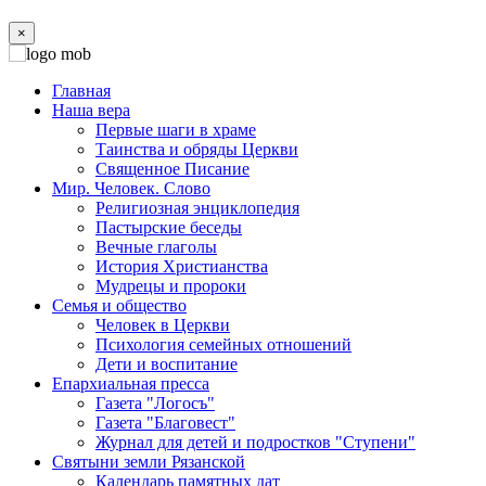
×
Главная
Наша вера
Первые шаги в храме
Таинства и обряды Церкви
Священное Писание
Мир. Человек. Слово
Религиозная энциклопедия
Пастырские беседы
Вечные глаголы
История Христианства
Мудрецы и пророки
Семья и общество
Человек в Церкви
Психология семейных отношений
Дети и воспитание
Епархиальная пресса
Газета "Логосъ"
Газета "Благовест"
Журнал для детей и подростков "Ступени"
Святыни земли Рязанской
Календарь памятных дат