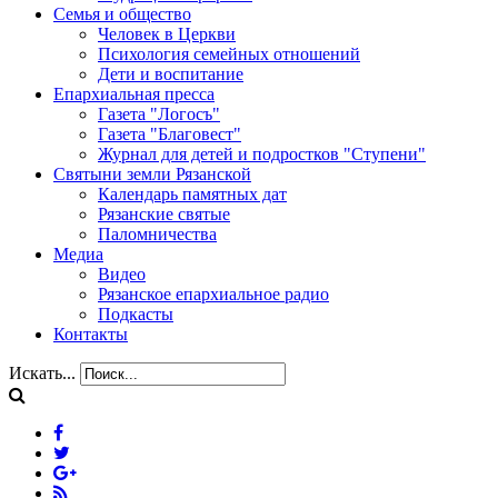
Семья и общество
Человек в Церкви
Психология семейных отношений
Дети и воспитание
Епархиальная пресса
Газета "Логосъ"
Газета "Благовест"
Журнал для детей и подростков "Ступени"
Святыни земли Рязанской
Календарь памятных дат
Рязанские святые
Паломничества
Медиа
Видео
Рязанское епархиальное радио
Подкасты
Контакты
Искать...