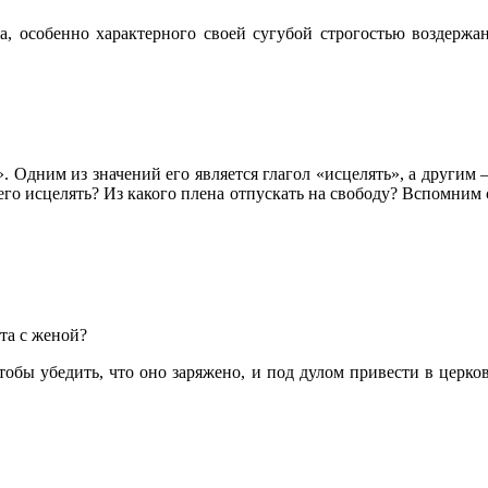
та, особенно характерного своей сугубой строгостью воздер
 Одним из значений его является глагол «исцелять», а другим –
о исцелять? Из какого плена отпускать на свободу? Вспомним сл
та с женой?
чтобы убедить, что оно заряжено, и под дулом привести в церк