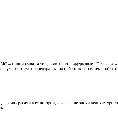
 ОМС – инициатива, которую активно поддерживает Патриарх 
я – уже не сама процедура вывода абортов из системы обязат
д всеми ересями в ее истории, завершение эпохи великих хрис
ом.