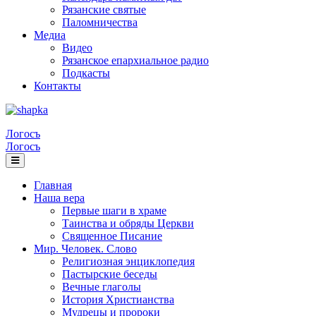
Рязанские святые
Паломничества
Медиа
Видео
Рязанское епархиальное радио
Подкасты
Контакты
Логосъ
Логосъ
Главная
Наша вера
Первые шаги в храме
Таинства и обряды Церкви
Священное Писание
Мир. Человек. Слово
Религиозная энциклопедия
Пастырские беседы
Вечные глаголы
История Христианства
Мудрецы и пророки