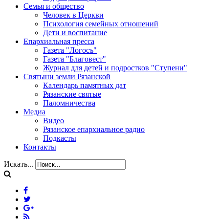
Семья и общество
Человек в Церкви
Психология семейных отношений
Дети и воспитание
Епархиальная пресса
Газета "Логосъ"
Газета "Благовест"
Журнал для детей и подростков "Ступени"
Святыни земли Рязанской
Календарь памятных дат
Рязанские святые
Паломничества
Медиа
Видео
Рязанское епархиальное радио
Подкасты
Контакты
Искать...