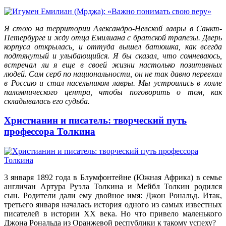
Я стою на территории Александро-Невской лавры в Санкт-
Петербурге и жду отца Емилиана с братской трапезы. Дверь
корпуса открылась, и оттуда вышел батюшка, как всегда
подтянутый и улыбающийся. Я бы сказал, что сомневаюсь,
встречал ли я еще в своей жизни настолько позитивных
людей. Сам серб по национальности, он не так давно переехал
в Россию и стал насельником лавры. Мы устроились в холле
паломнического центра, чтобы поговорить о том, как
складывалась его судьба.
Христианин и писатель: творческий путь
профессора Толкина
3 января 1892 года в Блумфонтейне (Южная Африка) в семье
англичан Артура Руэла Толкина и Мейбл Толкин родился
сын. Родители дали ему двойное имя: Джон Рональд. Итак,
третьего января началась история одного из самых известных
писателей в истории XX века. Но что привело маленького
Джона Рональда из Оранжевой республики к такому успеху?