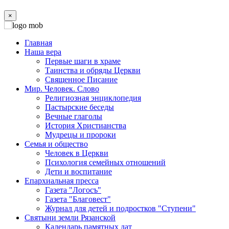
×
Главная
Наша вера
Первые шаги в храме
Таинства и обряды Церкви
Священное Писание
Мир. Человек. Слово
Религиозная энциклопедия
Пастырские беседы
Вечные глаголы
История Христианства
Мудрецы и пророки
Семья и общество
Человек в Церкви
Психология семейных отношений
Дети и воспитание
Епархиальная пресса
Газета "Логосъ"
Газета "Благовест"
Журнал для детей и подростков "Ступени"
Святыни земли Рязанской
Календарь памятных дат