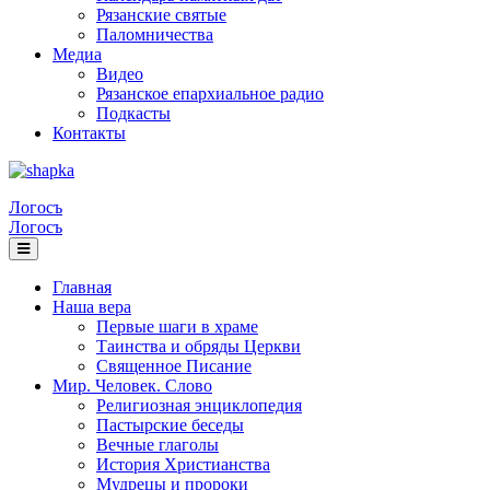
Рязанские святые
Паломничества
Медиа
Видео
Рязанское епархиальное радио
Подкасты
Контакты
Логосъ
Логосъ
Главная
Наша вера
Первые шаги в храме
Таинства и обряды Церкви
Священное Писание
Мир. Человек. Слово
Религиозная энциклопедия
Пастырские беседы
Вечные глаголы
История Христианства
Мудрецы и пророки