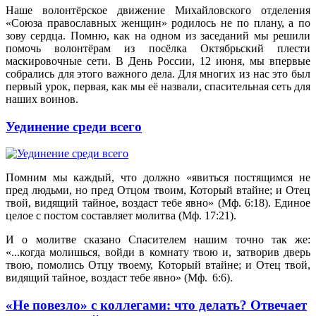
Наше волонтёрское движение Михайловского отделения
«Союза православных женщин» родилось не по плану, а по
зову сердца. Помню, как на одном из заседаний мы решили
помочь волонтёрам из посёлка Октябрьский плести
маскировочные сети. В День России, 12 июня, мы впервые
собрались для этого важного дела. Для многих из нас это был
первый урок, первая, как мы её назвали, спасительная сеть для
наших воинов.
Уединение среди всего
Помним мы каждый, что должно «явиться постящимся не
пред людьми, но пред Отцом твоим, Который втайне; и Отец
твой, видящий тайное, воздаст тебе явно» (Мф. 6:18). Единое
целое с постом составляет молитва (Мф. 17:21).
И о молитве сказано Спасителем нашим точно так же:
«...когда молишься, войди в комнату твою и, затворив дверь
твою, помолись Отцу твоему, Который втайне; и Отец твой,
видящий тайное, воздаст тебе явно» (Мф. 6:6).
«Не повезло» с коллегами: что делать? Отвечает