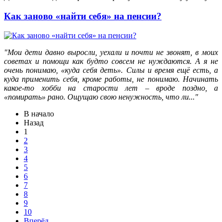
Как заново «найти себя» на пенсии?
"Мои дети давно выросли, уехали и почти не звонят, в моих
советах и помощи как будто совсем не нуждаются. А я не
очень понимаю, «куда себя деть». Силы и время ещё есть, а
куда применить себя, кроме работы, не понимаю. Начинать
какое-то хобби на старости лет – вроде поздно, а
«помирать» рано. Ощущаю свою ненужность, что ли..."
В начало
Назад
1
2
3
4
5
6
7
8
9
10
Вперёд