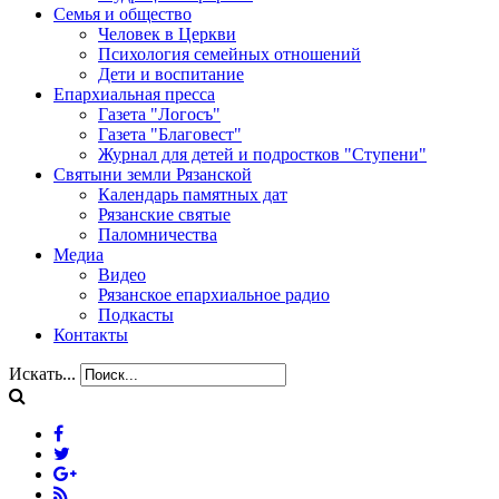
Семья и общество
Человек в Церкви
Психология семейных отношений
Дети и воспитание
Епархиальная пресса
Газета "Логосъ"
Газета "Благовест"
Журнал для детей и подростков "Ступени"
Святыни земли Рязанской
Календарь памятных дат
Рязанские святые
Паломничества
Медиа
Видео
Рязанское епархиальное радио
Подкасты
Контакты
Искать...