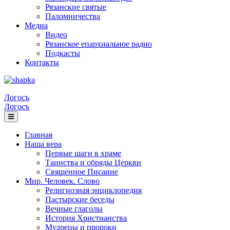
Рязанские святые
Паломничества
Медиа
Видео
Рязанское епархиальное радио
Подкасты
Контакты
Логосъ
Логосъ
Главная
Наша вера
Первые шаги в храме
Таинства и обряды Церкви
Священное Писание
Мир. Человек. Слово
Религиозная энциклопедия
Пастырские беседы
Вечные глаголы
История Христианства
Мудрецы и пророки