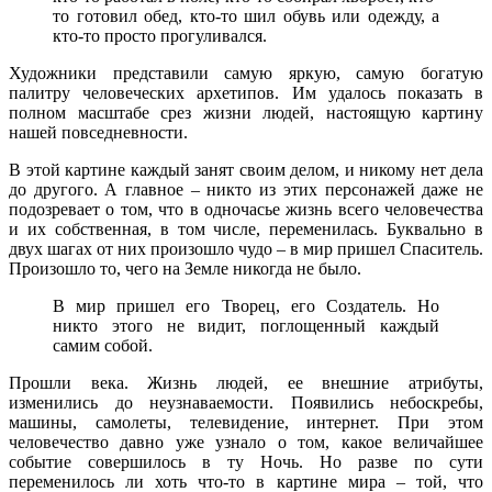
то готовил обед, кто-то шил обувь или одежду, а
кто-то просто прогуливался.
Художники представили самую яркую, самую богатую
палитру человеческих архетипов. Им удалось показать в
полном масштабе срез жизни людей, настоящую картину
нашей повседневности.
В этой картине каждый занят своим делом, и никому нет дела
до другого. А главное – никто из этих персонажей даже не
подозревает о том, что в одночасье жизнь всего человечества
и их собственная, в том числе, переменилась. Буквально в
двух шагах от них произошло чудо – в мир пришел Спаситель.
Произошло то, чего на Земле никогда не было.
В мир пришел его Творец, его Создатель. Но
никто этого не видит, поглощенный каждый
самим собой.
Прошли века. Жизнь людей, ее внешние атрибуты,
изменились до неузнаваемости. Появились небоскребы,
машины, самолеты, телевидение, интернет. При этом
человечество давно уже узнало о том, какое величайшее
событие совершилось в ту Ночь. Но разве по сути
переменилось ли хоть что-то в картине мира – той, что