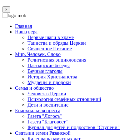
×
Главная
Наша вера
Первые шаги в храме
Таинства и обряды Церкви
Священное Писание
Мир. Человек. Слово
Религиозная энциклопедия
Пастырские беседы
Вечные глаголы
История Христианства
Мудрецы и пророки
Семья и общество
Человек в Церкви
Психология семейных отношений
Дети и воспитание
Епархиальная пресса
Газета "Логосъ"
Газета "Благовест"
Журнал для детей и подростков "Ступени"
Святыни земли Рязанской
Календарь памятных дат