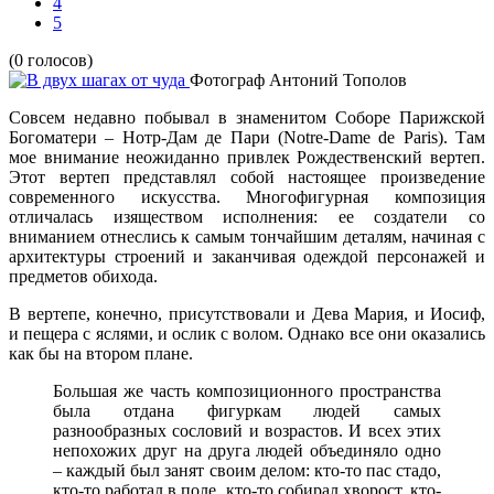
4
5
(0 голосов)
Фотограф Антоний Тополов
Совсем недавно побывал в знаменитом Соборе Парижской
Богоматери – Нотр-Дам де Пари (Notre-Dame de Paris). Там
мое внимание неожиданно привлек Рождественский вертеп.
Этот вертеп представлял собой настоящее произведение
современного искусства. Многофигурная композиция
отличалась изяществом исполнения: ее создатели со
вниманием отнеслись к самым тончайшим деталям, начиная с
архитектуры строений и заканчивая одеждой персонажей и
предметов обихода.
В вертепе, конечно, присутствовали и Дева Мария, и Иосиф,
и пещера с яслями, и ослик с волом. Однако все они оказались
как бы на втором плане.
Большая же часть композиционного пространства
была отдана фигуркам людей самых
разнообразных сословий и возрастов. И всех этих
непохожих друг на друга людей объединяло одно
– каждый был занят своим делом: кто-то пас стадо,
кто-то работал в поле, кто-то собирал хворост, кто-