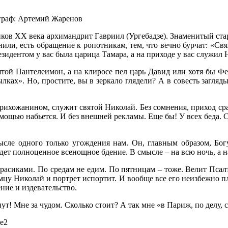
раф: Артемий Жаренов
ков XX века архимандрит Гавриил (Ургебадзе). Знаменитый стар
или, есть обращение к ропотникам, тем, что вечно бурчат: «Св
резидентом у вас была царица Тамара, а на приходе у вас служил 
ятой Пантелеимон, а на клиросе пел царь Давид или хотя бы Фе
лках». Но, простите, вы в зеркало глядели? А в совесть загляд
 прихожанином, служит святой Николай. Без сомнения, приход сра
мощью набьется. И без внешней рекламы. Еще бы! У всех беда. Сы
сле одного только угождения нам. Он, главным образом, Богу
дет полноценное всенощное бдение. В смысле – на всю ночь, а н
 карасиками. По средам не едим. По пятницам – тоже. Велит Пс
мцу Николай и портрет испортит. И вообще все его неизбежно 
ие и издевательство.
ут! Мне за чудом. Сколько стоит? А так мне «в Париж, по делу, 