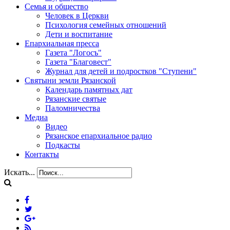
Семья и общество
Человек в Церкви
Психология семейных отношений
Дети и воспитание
Епархиальная пресса
Газета "Логосъ"
Газета "Благовест"
Журнал для детей и подростков "Ступени"
Святыни земли Рязанской
Календарь памятных дат
Рязанские святые
Паломничества
Медиа
Видео
Рязанское епархиальное радио
Подкасты
Контакты
Искать...