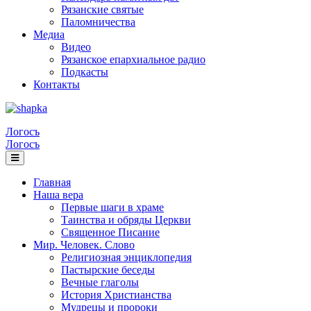
Рязанские святые
Паломничества
Медиа
Видео
Рязанское епархиальное радио
Подкасты
Контакты
Логосъ
Логосъ
Главная
Наша вера
Первые шаги в храме
Таинства и обряды Церкви
Священное Писание
Мир. Человек. Слово
Религиозная энциклопедия
Пастырские беседы
Вечные глаголы
История Христианства
Мудрецы и пророки