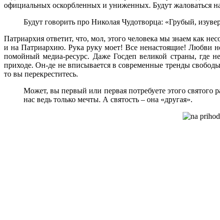
официальных оскорбленных и униженных. Будут жаловаться на то
Будут говорить про Николая Чудотворца: «Грубый, изувер
Патриархия ответит, что, мол, этого человека мы знаем как не
и на Патриархию. Рука руку моет! Все ненастоящие! Любви н
помойный медиа-ресурс. Даже Госдеп великой страны, где н
приходе. Он-де не вписывается в современные тренды свободы и
то вы перекреститесь.
Может, вы первый или первая потребуете этого святого ра
нас ведь только мечты. А святость – она «другая».