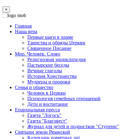
×
Главная
Наша вера
Первые шаги в храме
Таинства и обряды Церкви
Священное Писание
Мир. Человек. Слово
Религиозная энциклопедия
Пастырские беседы
Вечные глаголы
История Христианства
Мудрецы и пророки
Семья и общество
Человек в Церкви
Психология семейных отношений
Дети и воспитание
Епархиальная пресса
Газета "Логосъ"
Газета "Благовест"
Журнал для детей и подростков "Ступени"
Святыни земли Рязанской
Календарь памятных дат