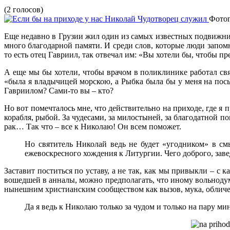
(2 голосов)
Фотог
Еще недавно в Грузии жил один из самых известных подвижни
много благодарной памяти. И среди слов, которые люди запомн
то есть отец Гавриил, так отвечал им: «Вы хотели бы, чтобы п
А еще мы бы хотели, чтобы врачом в поликлинике работал св
«была я владычицей морскою, а Рыбка была бы у меня на посы
Гавриилом? Сами-то вы – кто?
Но вот помечталось мне, что действительно на приходе, где я
корабля, рыбой. За чудесами, за милостыней, за благодатной по
рак… Так что – все к Николаю! Он всем поможет.
Но святитель Николай ведь не будет «угодником» в смы
ежевоскресного хождения к Литургии. Чего доброго, заве
Заставит поститься по уставу, а не так, как мы привыкли – с
вошедшей в анналы, можно предполагать, что иному вольноду
нынешним христианским сообществом как вызов, мука, обличен
Да я ведь к Николаю только за чудом и только на пару мин