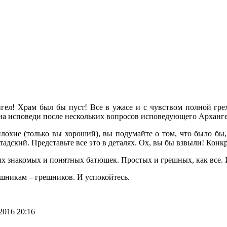
ел! Храм был бы пуст! Все в ужасе и с чувством полной грехо
 на исповеди после нескольких вопросов исповедующего Арханге
 плохие (только вы хороший), вы подумайте о том, что было бы
дский. Представьте все это в деталях. Ох, вы бы взвыли! Конкр
их знакомых и понятных батюшек. Простых и грешных, как все. 
решникам – грешников. И успокойтесь.
2016 20:16