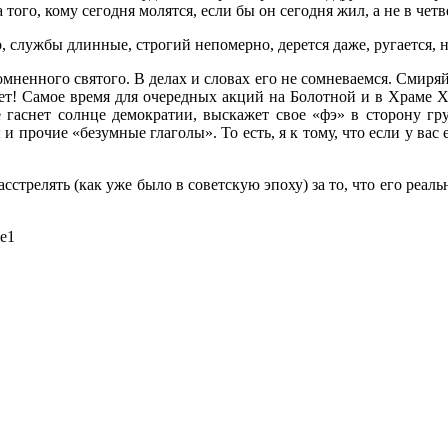
го, кому сегодня молятся, если бы он сегодня жил, а не в четве
, службы длинные, строгий непомерно, дерется даже, ругается, н
сомненного святого. В делах и словах его не сомневаемся. Смиряй
ет! Самое время для очередных акций на Болотной и в Храме Х
е гаснет солнце демократии, выскажет свое «фэ» в сторону гр
 прочие «безумные глаголы». То есть, я к тому, что если у вас
сстрелять (как уже было в советскую эпоху) за то, что его реаль