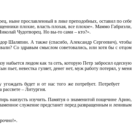
ец, ныне прославленный в лике преподобных, оставил по себе
ященники плохие, власть плохая, все плохое». Маммо Габриэли,
Николай Чудотворец. Но вы-то сами – кто?».
дор Шаляпин. А также (спасибо, Александр Сергеевич), чтобы
ывали? Со здравым смыслом советовались, или хотя бы с отцом
зу набьется людом как та сеть, которую Петр забросил одесную
н пьет, невестка гуляет, денег нет, муж работу потерял, у меня
 угождать будет и от нас того же потребует. Потребует
а рассвете – Литургия.
алтирь наизусть изучить. Памятуя о знаменитой пощечине Арию,
пламенное служение предстанет перед развращенным и ленивым
срочно!».