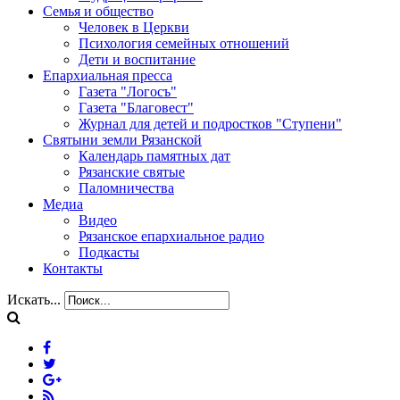
Семья и общество
Человек в Церкви
Психология семейных отношений
Дети и воспитание
Епархиальная пресса
Газета "Логосъ"
Газета "Благовест"
Журнал для детей и подростков "Ступени"
Святыни земли Рязанской
Календарь памятных дат
Рязанские святые
Паломничества
Медиа
Видео
Рязанское епархиальное радио
Подкасты
Контакты
Искать...