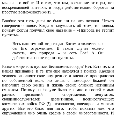
мысли – о войне. И о том, что там, в отличие от игры, нет
воскрешающей аптечки, и люди действительно борются за
простую возможность жить…
Вообще эти пять дней не были ни на что похожи. Что-то
совершенно новое. Когда я задумалась об этом, то поняла,
почему форум получил свое название – «Природа не терпит
пустоты».
Весь наш земной мир создан Богом и является как
бы Его отражением. В таком случае можно
сказать, что природа – и есть Бог! А Он
действительно не терпит пустоты.
Разве в мире есть пустые, бесполезные люди? Нет. Есть те, кто
нашел призвание, и те, кто еще находятся в поиске. Каждый
человек заполняет свое внутреннее и внешнее пространство
по собственной воле, но лишь с помощью Божией он
наполнит свою жизнь и жизнь своих близких истинным
смыслом. Потому на форуме было так много гостей самых
разных призваний – спортсменов, депутатов,
священнослужителей, десантников, военнослужащих
космических войск РФ (!), психологов, ювелиров и многих
других. Все это было для того, чтобы показать нам, что
окружающий мир очень красив в своей многогранности. И