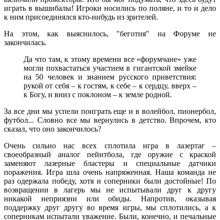
играть в вышибалы! Игроки носились по поляне, и то и дело
к ним присоединялся кто-нибудь из зрителей.
На этом, как выяснилось, "беготня" на Форуме не
закончилась.
Да что там, к этому времени все «форумчане» уже
могли похвастаться участием в гигантской змейке
на 50 человек и знанием русского приветствия:
рукой от себя – к гостям, к себе – к сердцу, вверх –
к Богу, и вниз с поклоном – к земле родной.
За все дни мы успели поиграть еще и в волейбол, пионербол,
футбол... Словно все мы вернулись в детство. Впрочем, кто
сказал, что оно закончилось?
Очень сильно нас всех сплотила игра в лазертаг –
своеобразный аналог пейнтбола, где оружие с краской
заменяют лазерные бластеры и специальные датчики
поражения. Игра шла очень напряженная. Наша команда не
раз одержала победу, хотя и соперники были достойные! По
возвращении в лагерь мы не испытывали друг к другу
никакой неприязни или обиды. Напротив, оказывая
поддержку друг другу во время игры, мы сплотились, а к
соперникам испытали уважение. Были, конечно, и печальные