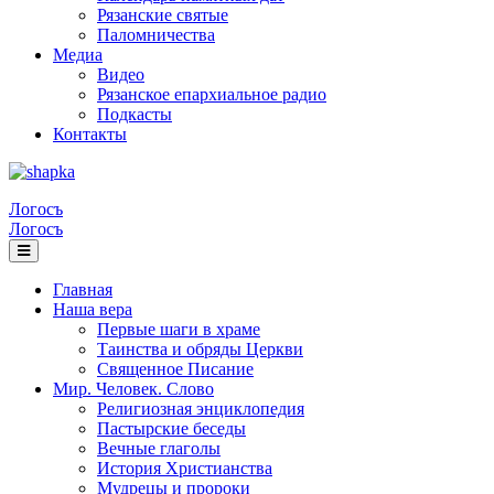
Рязанские святые
Паломничества
Медиа
Видео
Рязанское епархиальное радио
Подкасты
Контакты
Логосъ
Логосъ
Главная
Наша вера
Первые шаги в храме
Таинства и обряды Церкви
Священное Писание
Мир. Человек. Слово
Религиозная энциклопедия
Пастырские беседы
Вечные глаголы
История Христианства
Мудрецы и пророки