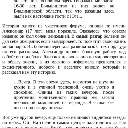
50 лет, но в основном здесь собралась молодежь
16-30 лет. Большинство из них живет во
Владимирской области, так что рязанцы здесь
были как настоящие гости с Юга...
История одного из участников форума, юноши по имени
Александр (17 лет), меня поразила. Оказалось, что совсем
недавно он был болен лейкемией. В самый разгар болезни он
дал себе обещание: если выздоровеет, то посвятит свою жизнь
монастырю. И.. болезнь перестала развиваться. С тех пор, судя
по его рассказам, Александр провел большую работу над
собой: он стал более близок к православию по мировоззрению
и образу жизни, а из мрачного неформала превратился в
эксцентричного, доброго и веселого юношу, который и
рассказал нам эту историю.
…Вечер. В это время здесь, несмотря на шум на
кухне и в уличной трапезной, очень уютно и
спокойно. Одним из таких вечеров, после
прочтения молитвенного правила мы засели
небольшой компанией на веранде. Все-таки без
песен под гитару никуда.
Вот уже другой вечер, еще только начинают виднеться звезды
на небе... Ой! На сцене в самом центре палаточного лагеря
включили прожекторы. Кто бы мог подумать, что здесь будут