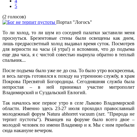
4
5
(2 голосов)
Портал "Логосъ"
То ли холод, то ли шум из соседней палатки заставили меня
проснуться. Брезентовые стены были освещены как днем,
лишь предрассветный холод выдавал время суток. Посмотрев
для верности на часы (4 утра!) и вспомнив, что до подъема
еще два часа, я с чистой совестью нырнула обратно в теплый
спальник...
После подъема было уже не до сна. То было утро воскресенья,
и весь лагерь готовился к походу на утреннюю службу, в храм
Покрова Пресвятой Богородицы. Сегодняшняя служба была
непростая – в ней принимал участие митрополит
Владимирский и Суздальский Евлогий.
Так началось мое первое утро в селе Лыково Владимирской
области. Именно здесь 23-27 июля проходил православный
молодежный форум Natura abhorret vacuum (лат. "Природа не
терпит пустоты"). Рязанцев на форуме было всего двое –
молодой человек по имени Владимир и я. Мы с ним прибыли
сюда накануне вечером.