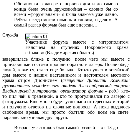
Обстановка в лагере с первого дня и до самого
конца была очень дружелюбная – словно бы со
всеми «форумчанами» я была знакома уже давно.
Ребята всегда могли помочь и словом, и делом. А
самый разгар форума был еще впереди…
Служба
Участники форума вместе с митрополитом
Евлогием на ступенях Покровского храма
с.Лыково (Владимирская область)
завершилась ближе к полудню, после чего мы вместе с
приехавшими гостями прошли обратно в лагерь. После обеда
людей, кажется, стало еще больше. Кто-то ушел в хозяйский
дом вместе с нашим наставником и настоятелем местного
храма отцом Дионисием (
священник Дионисий Комчихин
руководитель молодежного отдела Александровской епархии
Владимирской митрополии, организатор форума – ред.
), кто-
то пил чай в трапезной, а кто-то прогуливался по лагерю с
фоторужьем. Еще много будет услышано интересных историй
и получено ответов на сложные вопросы. А пока выдалось
свободное время, мы просто болтали обо всем на свете,
параллельно узнавая друг друга.
Возраст участников был самый разный – от 13 до