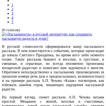
1
2
3
4
5
(0 голосов)
В русской словесности сформировался жанр пасхального
рассказа. В нем повествуется о событиях, которые происходят
до начала Светлого Праздника, во время него либо немного
позже. Такие рассказы бывают и веселые, и грустные, и
смешные, и серьезные, но всегда неизменно пронизаны
воскресной радостью и помогают нам задуматься о многом.
Обратимся непосредственно к пасхальному произведению (в
прошлом номере речь шла о предпасхальных, великопостных)
и на примере рассказа А.П. Чехова «Казак» посмотрим, как
избежать ошибок героя, лишающих ощущения пасхальной
радости.
На первый взгляд, сюжет рассказа А.П. Чехова весьма
простой. Мещанин с женой, веселые и счастливые,
возвращались домой после пасхальной службы, увидели