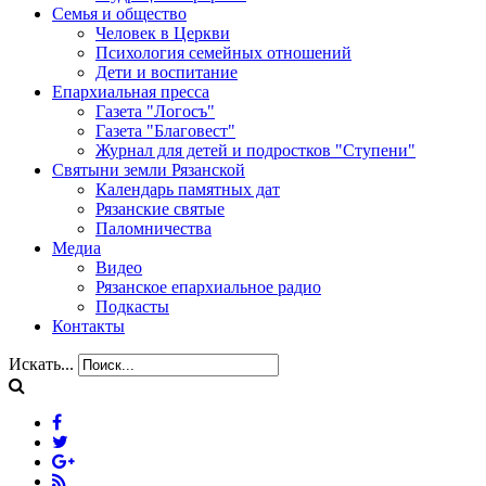
Семья и общество
Человек в Церкви
Психология семейных отношений
Дети и воспитание
Епархиальная пресса
Газета "Логосъ"
Газета "Благовест"
Журнал для детей и подростков "Ступени"
Святыни земли Рязанской
Календарь памятных дат
Рязанские святые
Паломничества
Медиа
Видео
Рязанское епархиальное радио
Подкасты
Контакты
Искать...