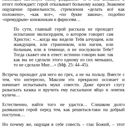
итоге побеждает: герой отказывает больному казаку. Знакомое
ощущение правильности, стремления «делать всё как
положено», «как все», «по букве закона», подобно
«премудрым» книжникам и фарисеям…
По сути, главный герой рассказа не проходит
испытание милосердием, о котором говорит сам
Христос: «…когда мы видели Тебя алчущим, или
жаждущим, или странником, или нагим, или
больным, или в темнице, и не послужили Тебе?
Тогда скажет им в ответ: истинно говорю вам: так
как вы не сделали этого одному из сих меньших,
то не сделали Мне…» (Мф. 25: 44–45).
Встреча проходит для него во грех, а не на пользу. Вместе с
тем, что интересно, Максим это прекрасно осознает и
начинает испытывать муки совести. Даже просит слугу
разыскать казака и вручить ему пасхальное яйцо и ломтик
кулича…
Естественно, найти того не удастся… Слишком долго
размышлял герой перед тем, как решиться-таки на добрый
поступок…
Но почему же, ощущая в себе совесть – глас Божий, – этот