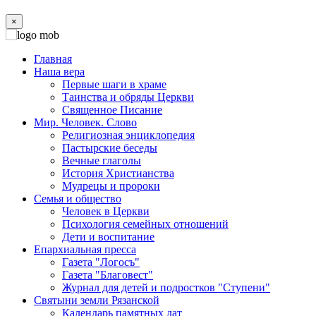
×
Главная
Наша вера
Первые шаги в храме
Таинства и обряды Церкви
Священное Писание
Мир. Человек. Слово
Религиозная энциклопедия
Пастырские беседы
Вечные глаголы
История Христианства
Мудрецы и пророки
Семья и общество
Человек в Церкви
Психология семейных отношений
Дети и воспитание
Епархиальная пресса
Газета "Логосъ"
Газета "Благовест"
Журнал для детей и подростков "Ступени"
Святыни земли Рязанской
Календарь памятных дат