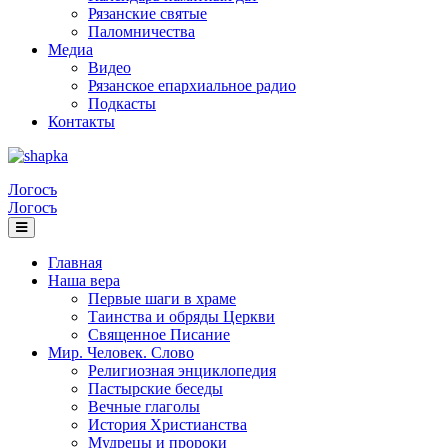
Рязанские святые
Паломничества
Медиа
Видео
Рязанское епархиальное радио
Подкасты
Контакты
Логосъ
Логосъ
Главная
Наша вера
Первые шаги в храме
Таинства и обряды Церкви
Священное Писание
Мир. Человек. Слово
Религиозная энциклопедия
Пастырские беседы
Вечные глаголы
История Христианства
Мудрецы и пророки