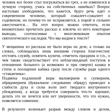
человек все более стал погружаться во грех, а не изменился в
лучшую сторону, учась на собственных ошибках? Вопрос
настолько злободневен, что кажется, будто речь идет о
современном человеке, который сожалеет-сожалеет о
содеянном, но почему-то не исправляется, а порой и сильнее
ожесточается… На этот вопрос можно ответить, если
внимательно прочитать рассказ и извлечь из него некоторые
выводы, соотносимые с многовековым опытом
святоотеческого наследия. Что мы видим в тексте?
У мещанина из рассказа не было веры на деле, а только на
словах, соблюдалась лишь внешняя сторона благочестия:
отстоять службу, освятить куличи, отметить праздник и т.п., о
чем также свидетельствует его неблаговидный поступок в
отношении больного (а возможно и при смерти) казака в
степи и посещение кабака сразу после службы ради одного
«стаканчика».
Подмена подлинной веры маловерием и суеверием,
обрядоверием (буквальное следование обряду) приводит к
слабости духа и силы воли (нет твердого внутреннего
убеждения), а когда требуется совершить что-то хорошее,
делать это не хочется или нет уверенности, что это нужно,
появляется сомнение.
В результате возникает разрыв между словом и делом,