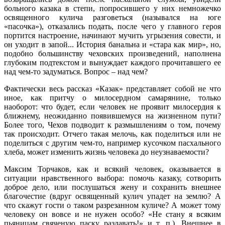
больного казака в степи, попросившего у них немножечко
освященного кулича разговеться (назывался на юге
«пасочка»), отказались подать, после чего у главного героя
портится настроение, начинают мучить угрызения совести, и
он уходит в запой... История банальна и «стара как мир», но,
подобно большинству чеховских произведений, наполнена
глубоким подтекстом и вынуждает каждого прочитавшего ее
над чем-то задуматься. Вопрос – над чем?
Фактически весь рассказ «Казак» представляет собой не что
иное, как притчу о милосердном самарянине, только
наоборот: что будет, если человек не проявит милосердия к
ближнему, неожиданно появившемуся на жизненном пути?
Более того, Чехов подводит к размышлениям о том, почему
так происходит. Отчего такая мелочь, как поделиться или не
поделиться с другим чем-то, например кусочком пасхального
хлеба, может изменить жизнь человека до неузнаваемости?
Максим Торчаков, как и всякий человек, оказывается в
ситуации нравственного выбора: помочь казаку, сотворить
доброе дело, или послушаться жену и сохранить внешнее
благочестие (вдруг освященный кулич упадет на землю? А
что скажут гости о таком разрезанном куличе? А может тому
человеку он вовсе и не нужен особо? «Не стану я всяким
пьяницам свяченую паску раздавать!» и т. п.). Внешнее в