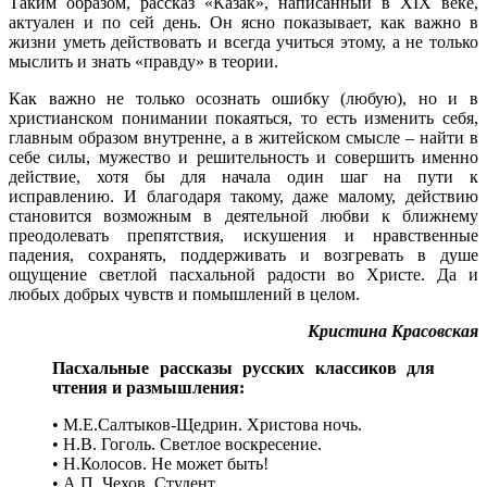
Таким образом, рассказ «Казак», написанный в XIX веке,
актуален и по сей день. Он ясно показывает, как важно в
жизни уметь действовать и всегда учиться этому, а не только
мыслить и знать «правду» в теории.
Как важно не только осознать ошибку (любую), но и в
христианском понимании покаяться, то есть изменить себя,
главным образом внутренне, а в житейском смысле – найти в
себе силы, мужество и решительность и совершить именно
действие, хотя бы для начала один шаг на пути к
исправлению. И благодаря такому, даже малому, действию
становится возможным в деятельной любви к ближнему
преодолевать препятствия, искушения и нравственные
падения, сохранять, поддерживать и возгревать в душе
ощущение светлой пасхальной радости во Христе. Да и
любых добрых чувств и помышлений в целом.
Кристина Красовская
Пасхальные рассказы русских классиков для
чтения и размышления:
• М.Е.Салтыков-Щедрин. Христова ночь.
• Н.В. Гоголь. Светлое воскресение.
• Н.Колосов. Не может быть!
• А.П. Чехов. Студент.