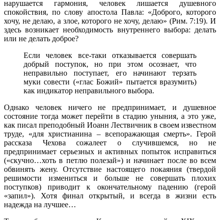
нарушается гармония, человек лишается душевного
спокойствия, по слову апостола Павла: «Доброго, которого
хочу, не делаю, а злое, которого не хочу, делаю» (Рим. 7:19). И
здесь возникает необходимость внутреннего выбора: делать
или не делать доброе?
Если человек все-таки отказывается совершать
добрый поступок, но при этом осознает, что
неправильно поступает, его начинают терзать
муки совести («глас Божий» пытается вразумить)
как индикатор неправильного выбора.
Однако человек ничего не предпринимает, и душевное
состояние тогда может перейти в стадию уныния, а это уже,
как писал преподобный Иоанн Лествичник в своем известном
труде, «для христианина – всепоражающая смерть». Герой
рассказа Чехова сожалеет о случившемся, но не
предпринимает серьезных и активных попыток исправиться
(«скучно…хоть в петлю полезай») и начинает после во всем
обвинять жену. Отсутствие настоящего покаяния (твердой
решимости измениться и больше не совершать плохих
поступков) приводит к окончательному падению (герой
«запил»). Хотя финал открытый, и всегда в жизни есть
надежда на лучшее…