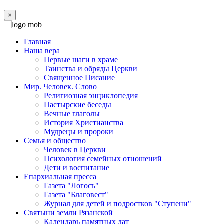
×
Главная
Наша вера
Первые шаги в храме
Таинства и обряды Церкви
Священное Писание
Мир. Человек. Слово
Религиозная энциклопедия
Пастырские беседы
Вечные глаголы
История Христианства
Мудрецы и пророки
Семья и общество
Человек в Церкви
Психология семейных отношений
Дети и воспитание
Епархиальная пресса
Газета "Логосъ"
Газета "Благовест"
Журнал для детей и подростков "Ступени"
Святыни земли Рязанской
Календарь памятных дат