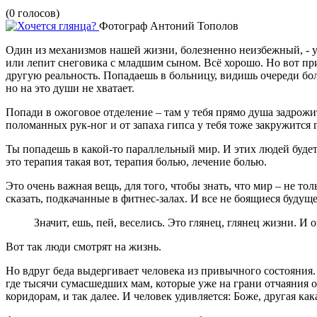
(0 голосов)
Фотограф Антоний Тополов
Один из механизмов нашей жизни, болезненно неизбежный, - узн
или лепит снеговика с младшим сыном. Всё хорошо. Но вот при
другую реальность. Попадаешь в больницу, видишь очереди бол
но на это души не хватает.
Попади в ожоговое отделение – там у тебя прямо душа задрожи
поломанных рук-ног и от запаха гипса у тебя тоже закружится 
Ты попадешь в какой-то параллельный мир. И этих людей будет
это терапия такая вот, терапия болью, лечение болью.
Это очень важная вещь, для того, чтобы знать, что мир – не то
сказать, подкачанные в фитнес-залах. И все не боящиеся будуще
Значит, ешь, пей, веселись. Это глянец, глянец жизни. И 
Вот так люди смотрят на жизнь.
Но вдруг беда выдергивает человека из привычного состояния.
где тысячи сумасшедших мам, которые уже на грани отчаяния от 
коридорам, и так далее. И человек удивляется: Боже, другая как