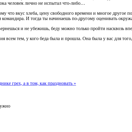
пока человек лично не испытал что-либо…
му что вкус хлеба, цену свободного времени и многое другое п
м командира. И тогда ты начинаешь по-другому оценивать окру
вернешься и не убежишь, беду можно только пройти насквозь впе
ия всем тем, у кого беда была и прошла. Она была у вас для того,
днике грех, а в том, как праздновать »
нужно