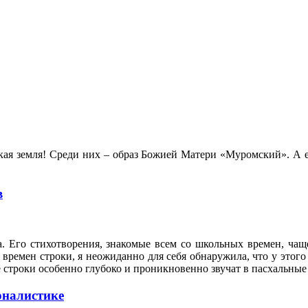
ая земля! Среди них – образ Божией Матери «Муромский». А ес
в
а. Его стихотворения, знакомые всем со школьных времен, ча
ремен строки, я неожиданно для себя обнаружила, что у этого и
 строки особенно глубоко и проникновенно звучат в пасхальны
рналистике