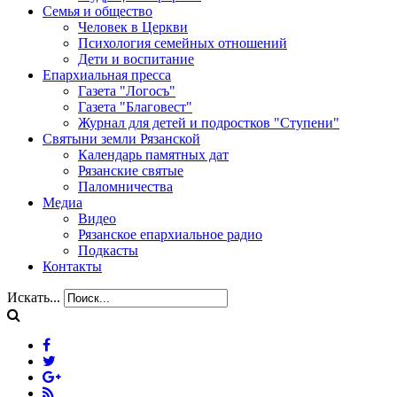
Семья и общество
Человек в Церкви
Психология семейных отношений
Дети и воспитание
Епархиальная пресса
Газета "Логосъ"
Газета "Благовест"
Журнал для детей и подростков "Ступени"
Святыни земли Рязанской
Календарь памятных дат
Рязанские святые
Паломничества
Медиа
Видео
Рязанское епархиальное радио
Подкасты
Контакты
Искать...