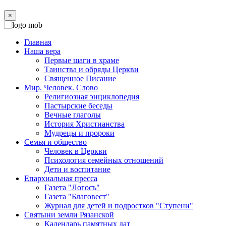
×
Главная
Наша вера
Первые шаги в храме
Таинства и обряды Церкви
Священное Писание
Мир. Человек. Слово
Религиозная энциклопедия
Пастырские беседы
Вечные глаголы
История Христианства
Мудрецы и пророки
Семья и общество
Человек в Церкви
Психология семейных отношений
Дети и воспитание
Епархиальная пресса
Газета "Логосъ"
Газета "Благовест"
Журнал для детей и подростков "Ступени"
Святыни земли Рязанской
Календарь памятных дат