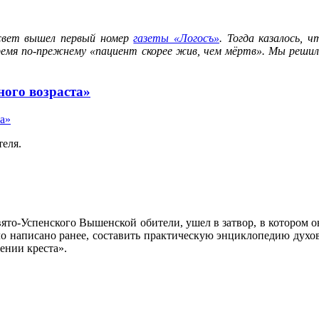
свет вышел первый номер
газеты «Логосъ»
. Тогда казалось,
ремя по-прежнему «пациент скорее жив, чем мёртв». Мы решил
ного возраста»
теля.
ято-Успенского Вышенской обители, ушел в затвор, в котором о
ыло написано ранее, составить практическую энциклопедию дух
сении креста».