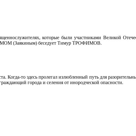
ященнослужителях, которые были участниками Великой Отечес
КИМОМ (Заякиным) беседует Тимур ТРОФИМОВ.
та. Когда-то здесь пролегал излюбленный путь для разорительны
граждающий города и селения от инородческой опасности.