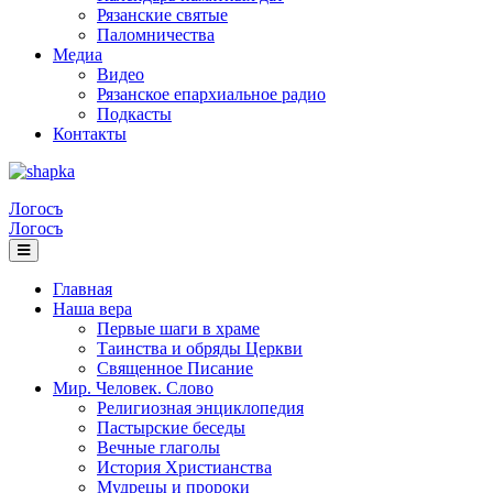
Рязанские святые
Паломничества
Медиа
Видео
Рязанское епархиальное радио
Подкасты
Контакты
Логосъ
Логосъ
Главная
Наша вера
Первые шаги в храме
Таинства и обряды Церкви
Священное Писание
Мир. Человек. Слово
Религиозная энциклопедия
Пастырские беседы
Вечные глаголы
История Христианства
Мудрецы и пророки