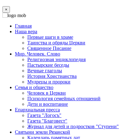
×
Главная
Наша вера
Первые шаги в храме
Таинства и обряды Церкви
Священное Писание
Мир. Человек. Слово
Религиозная энциклопедия
Пастырские беседы
Вечные глаголы
История Христианства
Мудрецы и пророки
Семья и общество
Человек в Церкви
Психология семейных отношений
Дети и воспитание
Епархиальная пресса
Газета "Логосъ"
Газета "Благовест"
Журнал для детей и подростков "Ступени"
Святыни земли Рязанской
Календарь памятных дат