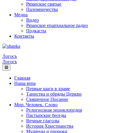
Рязанские святые
Паломничества
Медиа
Видео
Рязанское епархиальное радио
Подкасты
Контакты
Логосъ
Логосъ
Главная
Наша вера
Первые шаги в храме
Таинства и обряды Церкви
Священное Писание
Мир. Человек. Слово
Религиозная энциклопедия
Пастырские беседы
Вечные глаголы
История Христианства
Мудрецы и пророки