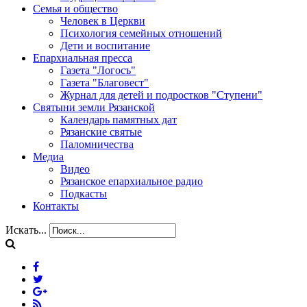
Семья и общество
Человек в Церкви
Психология семейных отношений
Дети и воспитание
Епархиальная пресса
Газета "Логосъ"
Газета "Благовест"
Журнал для детей и подростков "Ступени"
Святыни земли Рязанской
Календарь памятных дат
Рязанские святые
Паломничества
Медиа
Видео
Рязанское епархиальное радио
Подкасты
Контакты
Искать...