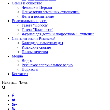
Семья и общество
Человек в Церкви
Психология семейных отношений
Дети и воспитание
Епархиальная пресса
Газета "Логосъ"
Газета "Благовест"
Журнал для детей и подростков "Ступени"
Святыни земли Рязанской
Календарь памятных дат
Рязанские святые
Паломничества
Медиа
Видео
Рязанское епархиальное радио
Подкасты
Контакты
Искать...