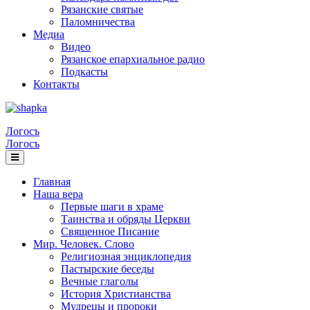
Рязанские святые
Паломничества
Медиа
Видео
Рязанское епархиальное радио
Подкасты
Контакты
Логосъ
Логосъ
Главная
Наша вера
Первые шаги в храме
Таинства и обряды Церкви
Священное Писание
Мир. Человек. Слово
Религиозная энциклопедия
Пастырские беседы
Вечные глаголы
История Христианства
Мудрецы и пророки