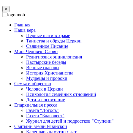
×
Главная
Наша вера
Первые шаги в храме
Таинства и обряды Церкви
Священное Писание
Мир. Человек. Слово
Религиозная энциклопедия
Пастырские беседы
Вечные глаголы
История Христианства
Мудрецы и пророки
Семья и общество
Человек в Церкви
Психология семейных отношений
Дети и воспитание
Епархиальная пресса
Газета "Логосъ"
Газета "Благовест"
Журнал для детей и подростков "Ступени"
Святыни земли Рязанской
Календарь памятных дат