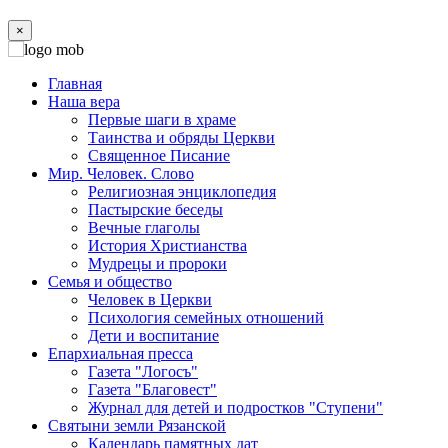
×
Главная
Наша вера
Первые шаги в храме
Таинства и обряды Церкви
Священное Писание
Мир. Человек. Слово
Религиозная энциклопедия
Пастырские беседы
Вечные глаголы
История Христианства
Мудрецы и пророки
Семья и общество
Человек в Церкви
Психология семейных отношений
Дети и воспитание
Епархиальная пресса
Газета "Логосъ"
Газета "Благовест"
Журнал для детей и подростков "Ступени"
Святыни земли Рязанской
Календарь памятных дат