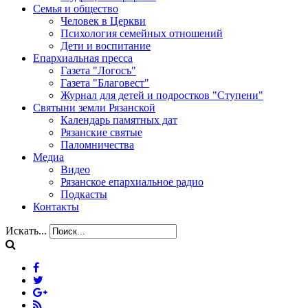
Семья и общество
Человек в Церкви
Психология семейных отношений
Дети и воспитание
Епархиальная пресса
Газета "Логосъ"
Газета "Благовест"
Журнал для детей и подростков "Ступени"
Святыни земли Рязанской
Календарь памятных дат
Рязанские святые
Паломничества
Медиа
Видео
Рязанское епархиальное радио
Подкасты
Контакты
Искать...