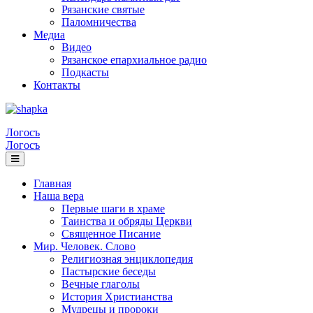
Рязанские святые
Паломничества
Медиа
Видео
Рязанское епархиальное радио
Подкасты
Контакты
Логосъ
Логосъ
Главная
Наша вера
Первые шаги в храме
Таинства и обряды Церкви
Священное Писание
Мир. Человек. Слово
Религиозная энциклопедия
Пастырские беседы
Вечные глаголы
История Христианства
Мудрецы и пророки