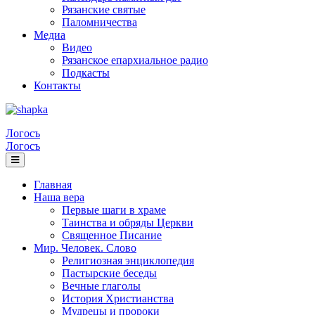
Рязанские святые
Паломничества
Медиа
Видео
Рязанское епархиальное радио
Подкасты
Контакты
Логосъ
Логосъ
Главная
Наша вера
Первые шаги в храме
Таинства и обряды Церкви
Священное Писание
Мир. Человек. Слово
Религиозная энциклопедия
Пастырские беседы
Вечные глаголы
История Христианства
Мудрецы и пророки