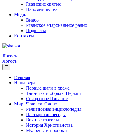
Рязанские святые
Паломничества
Медиа
Видео
Рязанское епархиальное радио
Подкасты
Контакты
Логосъ
Логосъ
Главная
Наша вера
Первые шаги в храме
Таинства и обряды Церкви
Священное Писание
Мир. Человек. Слово
Религиозная энциклопедия
Пастырские беседы
Вечные глаголы
История Христианства
Мудрецы и пророки