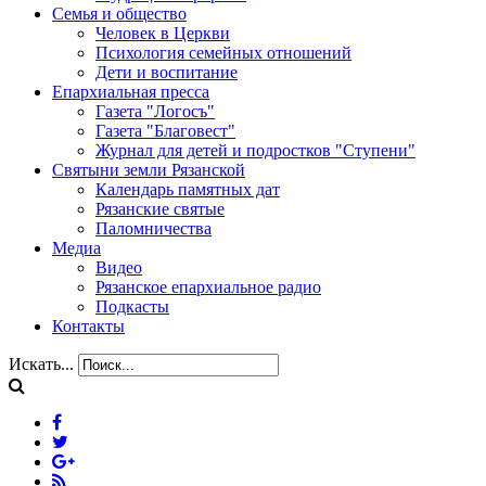
Семья и общество
Человек в Церкви
Психология семейных отношений
Дети и воспитание
Епархиальная пресса
Газета "Логосъ"
Газета "Благовест"
Журнал для детей и подростков "Ступени"
Святыни земли Рязанской
Календарь памятных дат
Рязанские святые
Паломничества
Медиа
Видео
Рязанское епархиальное радио
Подкасты
Контакты
Искать...