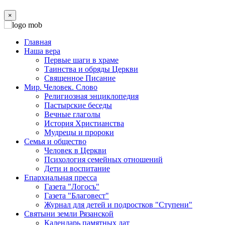
×
Главная
Наша вера
Первые шаги в храме
Таинства и обряды Церкви
Священное Писание
Мир. Человек. Слово
Религиозная энциклопедия
Пастырские беседы
Вечные глаголы
История Христианства
Мудрецы и пророки
Семья и общество
Человек в Церкви
Психология семейных отношений
Дети и воспитание
Епархиальная пресса
Газета "Логосъ"
Газета "Благовест"
Журнал для детей и подростков "Ступени"
Святыни земли Рязанской
Календарь памятных дат