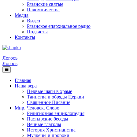
Рязанские святые
Паломничества
Медиа
Видео
Рязанское епархиальное радио
Подкасты
Контакты
Логосъ
Логосъ
Главная
Наша вера
Первые шаги в храме
Таинства и обряды Церкви
Священное Писание
Мир. Человек. Слово
Религиозная энциклопедия
Пастырские беседы
Вечные глаголы
История Христианства
Мудрецы и пророки