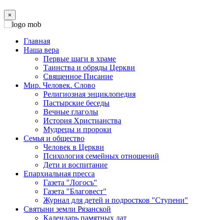
×
Главная
Наша вера
Первые шаги в храме
Таинства и обряды Церкви
Священное Писание
Мир. Человек. Слово
Религиозная энциклопедия
Пастырские беседы
Вечные глаголы
История Христианства
Мудрецы и пророки
Семья и общество
Человек в Церкви
Психология семейных отношений
Дети и воспитание
Епархиальная пресса
Газета "Логосъ"
Газета "Благовест"
Журнал для детей и подростков "Ступени"
Святыни земли Рязанской
Календарь памятных дат