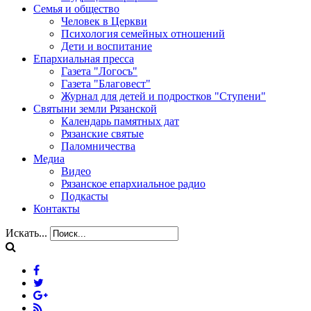
Семья и общество
Человек в Церкви
Психология семейных отношений
Дети и воспитание
Епархиальная пресса
Газета "Логосъ"
Газета "Благовест"
Журнал для детей и подростков "Ступени"
Святыни земли Рязанской
Календарь памятных дат
Рязанские святые
Паломничества
Медиа
Видео
Рязанское епархиальное радио
Подкасты
Контакты
Искать...