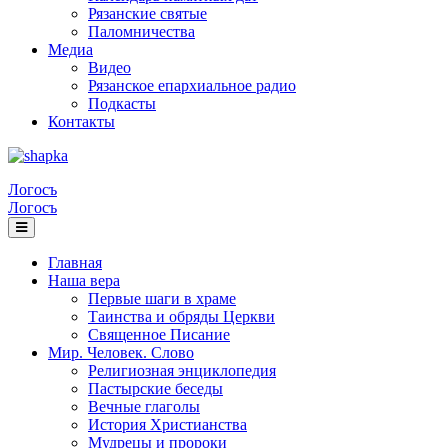
Рязанские святые
Паломничества
Медиа
Видео
Рязанское епархиальное радио
Подкасты
Контакты
Логосъ
Логосъ
Главная
Наша вера
Первые шаги в храме
Таинства и обряды Церкви
Священное Писание
Мир. Человек. Слово
Религиозная энциклопедия
Пастырские беседы
Вечные глаголы
История Христианства
Мудрецы и пророки