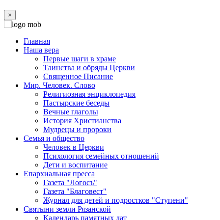
×
Главная
Наша вера
Первые шаги в храме
Таинства и обряды Церкви
Священное Писание
Мир. Человек. Слово
Религиозная энциклопедия
Пастырские беседы
Вечные глаголы
История Христианства
Мудрецы и пророки
Семья и общество
Человек в Церкви
Психология семейных отношений
Дети и воспитание
Епархиальная пресса
Газета "Логосъ"
Газета "Благовест"
Журнал для детей и подростков "Ступени"
Святыни земли Рязанской
Календарь памятных дат