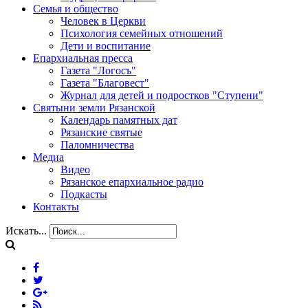
Семья и общество
Человек в Церкви
Психология семейных отношений
Дети и воспитание
Епархиальная пресса
Газета "Логосъ"
Газета "Благовест"
Журнал для детей и подростков "Ступени"
Святыни земли Рязанской
Календарь памятных дат
Рязанские святые
Паломничества
Медиа
Видео
Рязанское епархиальное радио
Подкасты
Контакты
Искать...