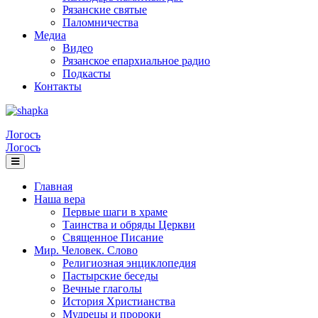
Рязанские святые
Паломничества
Медиа
Видео
Рязанское епархиальное радио
Подкасты
Контакты
Логосъ
Логосъ
Главная
Наша вера
Первые шаги в храме
Таинства и обряды Церкви
Священное Писание
Мир. Человек. Слово
Религиозная энциклопедия
Пастырские беседы
Вечные глаголы
История Христианства
Мудрецы и пророки