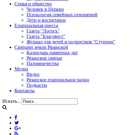
Семья и общество
Человек в Церкви
Психология семейных отношений
Дети и воспитание
Епархиальная пресса
Газета "Логосъ"
Газета "Благовест"
Журнал для детей и подростков "Ступени"
Святыни земли Рязанской
Календарь памятных дат
Рязанские святые
Паломничества
Медиа
Видео
Рязанское епархиальное радио
Подкасты
Контакты
Искать...