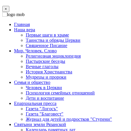
×
Главная
Наша вера
Первые шаги в храме
Таинства и обряды Церкви
Священное Писание
Мир. Человек. Слово
Религиозная энциклопедия
Пастырские беседы
Вечные глаголы
История Христианства
Мудрецы и пророки
Семья и общество
Человек в Церкви
Психология семейных отношений
Дети и воспитание
Епархиальная пресса
Газета "Логосъ"
Газета "Благовест"
Журнал для детей и подростков "Ступени"
Святыни земли Рязанской
Календарь памятных дат