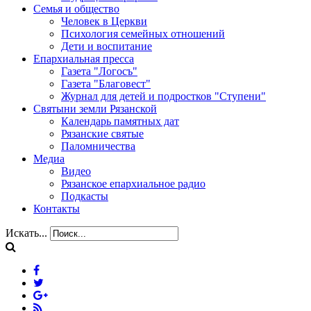
Семья и общество
Человек в Церкви
Психология семейных отношений
Дети и воспитание
Епархиальная пресса
Газета "Логосъ"
Газета "Благовест"
Журнал для детей и подростков "Ступени"
Святыни земли Рязанской
Календарь памятных дат
Рязанские святые
Паломничества
Медиа
Видео
Рязанское епархиальное радио
Подкасты
Контакты
Искать...