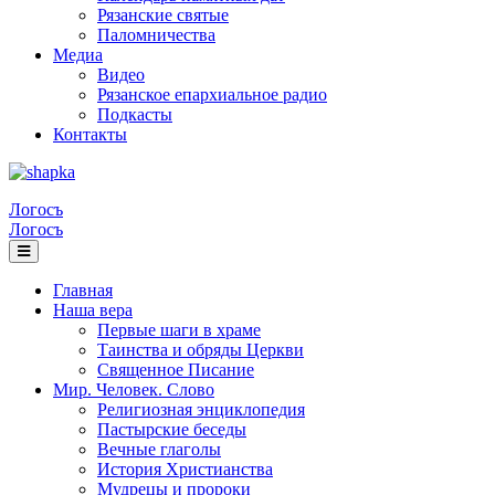
Рязанские святые
Паломничества
Медиа
Видео
Рязанское епархиальное радио
Подкасты
Контакты
Логосъ
Логосъ
Главная
Наша вера
Первые шаги в храме
Таинства и обряды Церкви
Священное Писание
Мир. Человек. Слово
Религиозная энциклопедия
Пастырские беседы
Вечные глаголы
История Христианства
Мудрецы и пророки