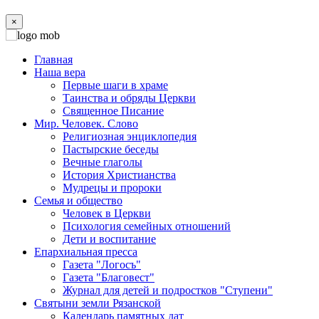
×
Главная
Наша вера
Первые шаги в храме
Таинства и обряды Церкви
Священное Писание
Мир. Человек. Слово
Религиозная энциклопедия
Пастырские беседы
Вечные глаголы
История Христианства
Мудрецы и пророки
Семья и общество
Человек в Церкви
Психология семейных отношений
Дети и воспитание
Епархиальная пресса
Газета "Логосъ"
Газета "Благовест"
Журнал для детей и подростков "Ступени"
Святыни земли Рязанской
Календарь памятных дат