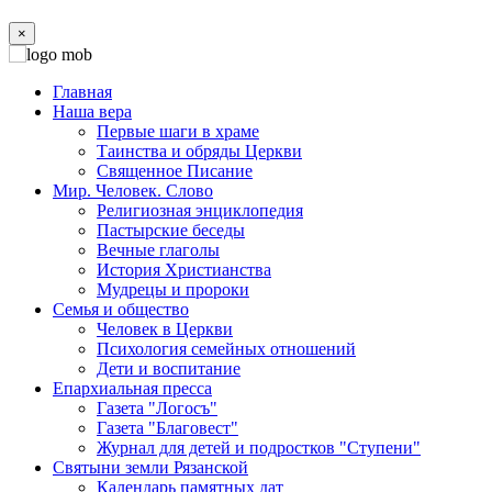
×
Главная
Наша вера
Первые шаги в храме
Таинства и обряды Церкви
Священное Писание
Мир. Человек. Слово
Религиозная энциклопедия
Пастырские беседы
Вечные глаголы
История Христианства
Мудрецы и пророки
Семья и общество
Человек в Церкви
Психология семейных отношений
Дети и воспитание
Епархиальная пресса
Газета "Логосъ"
Газета "Благовест"
Журнал для детей и подростков "Ступени"
Святыни земли Рязанской
Календарь памятных дат