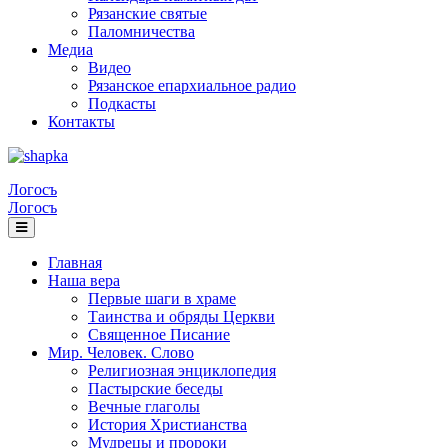
Рязанские святые
Паломничества
Медиа
Видео
Рязанское епархиальное радио
Подкасты
Контакты
Логосъ
Логосъ
Главная
Наша вера
Первые шаги в храме
Таинства и обряды Церкви
Священное Писание
Мир. Человек. Слово
Религиозная энциклопедия
Пастырские беседы
Вечные глаголы
История Христианства
Мудрецы и пророки