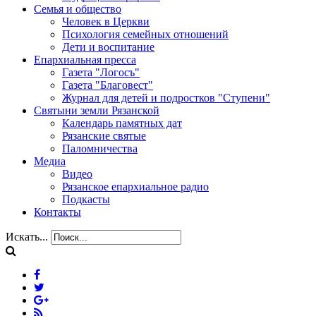
Семья и общество
Человек в Церкви
Психология семейных отношений
Дети и воспитание
Епархиальная пресса
Газета "Логосъ"
Газета "Благовест"
Журнал для детей и подростков "Ступени"
Святыни земли Рязанской
Календарь памятных дат
Рязанские святые
Паломничества
Медиа
Видео
Рязанское епархиальное радио
Подкасты
Контакты
Искать...