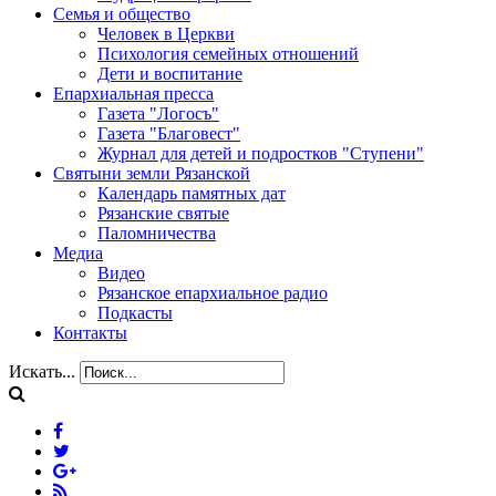
Семья и общество
Человек в Церкви
Психология семейных отношений
Дети и воспитание
Епархиальная пресса
Газета "Логосъ"
Газета "Благовест"
Журнал для детей и подростков "Ступени"
Святыни земли Рязанской
Календарь памятных дат
Рязанские святые
Паломничества
Медиа
Видео
Рязанское епархиальное радио
Подкасты
Контакты
Искать...