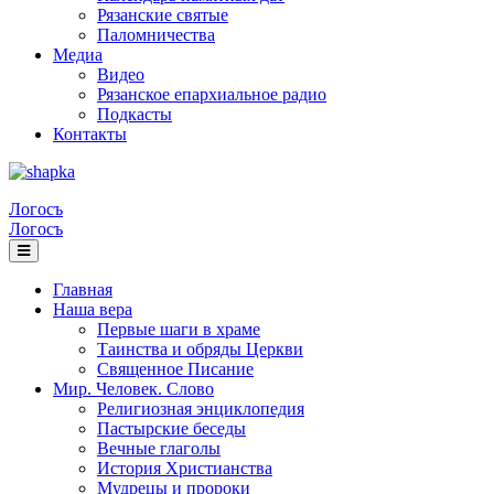
Рязанские святые
Паломничества
Медиа
Видео
Рязанское епархиальное радио
Подкасты
Контакты
Логосъ
Логосъ
Главная
Наша вера
Первые шаги в храме
Таинства и обряды Церкви
Священное Писание
Мир. Человек. Слово
Религиозная энциклопедия
Пастырские беседы
Вечные глаголы
История Христианства
Мудрецы и пророки