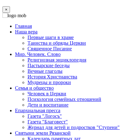
×
Главная
Наша вера
Первые шаги в храме
Таинства и обряды Церкви
Священное Писание
Мир. Человек. Слово
Религиозная энциклопедия
Пастырские беседы
Вечные глаголы
История Христианства
Мудрецы и пророки
Семья и общество
Человек в Церкви
Психология семейных отношений
Дети и воспитание
Епархиальная пресса
Газета "Логосъ"
Газета "Благовест"
Журнал для детей и подростков "Ступени"
Святыни земли Рязанской
Календарь памятных дат