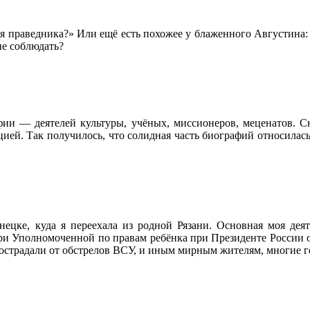
я праведника?» Или ещё есть похожее у блаженного Августина: «
е соблюдать?
ии — деятелей культуры, учёных, миссионеров, меценатов. Сн
ией. Так получилось, что солидная часть биографий относилась
нецке, куда я переехала из родной Рязани. Основная моя деят
ри Уполномоченной по правам ребёнка при Президенте России
 пострадали от обстрелов ВСУ, и иным мирным жителям, многие