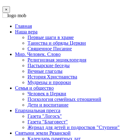
×
Главная
Наша вера
Первые шаги в храме
Таинства и обряды Церкви
Священное Писание
Мир. Человек. Слово
Религиозная энциклопедия
Пастырские беседы
Вечные глаголы
История Христианства
Мудрецы и пророки
Семья и общество
Человек в Церкви
Психология семейных отношений
Дети и воспитание
Епархиальная пресса
Газета "Логосъ"
Газета "Благовест"
Журнал для детей и подростков "Ступени"
Святыни земли Рязанской
Календарь памятных дат