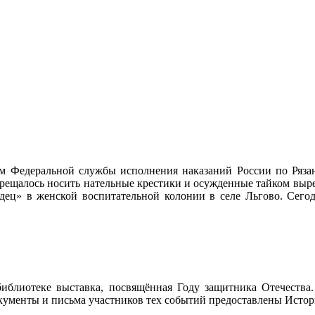
м Федеральной службы исполнения наказаний России по Рязан
прещалось носить нательные крестики и осужденные тайком выре
ец» в женской воспитательной колонии в селе Льгово. Сегод
библиотеке выставка, посвящённая Году защитника Отечества.
ументы и письма участников тех событий предоставлены Истор