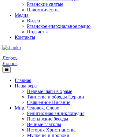
Рязанские святые
Паломничества
Медиа
Видео
Рязанское епархиальное радио
Подкасты
Контакты
Логосъ
Логосъ
Главная
Наша вера
Первые шаги в храме
Таинства и обряды Церкви
Священное Писание
Мир. Человек. Слово
Религиозная энциклопедия
Пастырские беседы
Вечные глаголы
История Христианства
Мудрецы и пророки