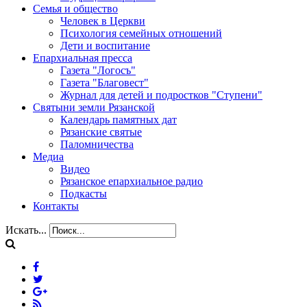
Семья и общество
Человек в Церкви
Психология семейных отношений
Дети и воспитание
Епархиальная пресса
Газета "Логосъ"
Газета "Благовест"
Журнал для детей и подростков "Ступени"
Святыни земли Рязанской
Календарь памятных дат
Рязанские святые
Паломничества
Медиа
Видео
Рязанское епархиальное радио
Подкасты
Контакты
Искать...