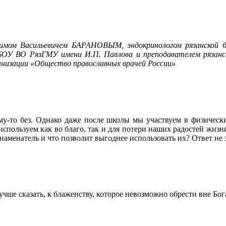
адимом Васильевичем БАРАНОВЫМ, эндокринологом рязанской 
У ВО РязГМУ имени И.П. Павлова и преподавателем рязанско
анизации «Общество православных врачей России»
ому-то без. Однако даже после школы мы участвуем в физически
используем как во благо, так и для потери наших радостей жизн
наменатель и что позволит выгоднее использовать их? Ответ не з
учше сказать, к блаженству, которое невозможно обрести вне Бог