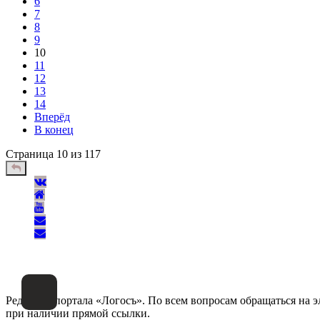
6
7
8
9
10
11
12
13
14
Вперёд
В конец
Страница 10 из 117
Редакция портала «Логосъ». По всем вопросам обращаться на 
при наличии прямой ссылки.