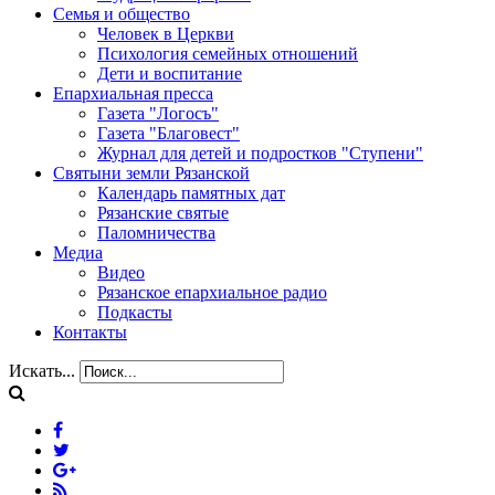
Семья и общество
Человек в Церкви
Психология семейных отношений
Дети и воспитание
Епархиальная пресса
Газета "Логосъ"
Газета "Благовест"
Журнал для детей и подростков "Ступени"
Святыни земли Рязанской
Календарь памятных дат
Рязанские святые
Паломничества
Медиа
Видео
Рязанское епархиальное радио
Подкасты
Контакты
Искать...