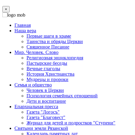
×
Главная
Наша вера
Первые шаги в храме
Таинства и обряды Церкви
Священное Писание
Мир. Человек. Слово
Религиозная энциклопедия
Пастырские беседы
Вечные глаголы
История Христианства
Мудрецы и пророки
Семья и общество
Человек в Церкви
Психология семейных отношений
Дети и воспитание
Епархиальная пресса
Газета "Логосъ"
Газета "Благовест"
Журнал для детей и подростков "Ступени"
Святыни земли Рязанской
Календарь памятных дат