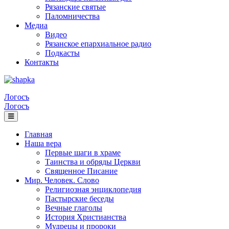
Рязанские святые
Паломничества
Медиа
Видео
Рязанское епархиальное радио
Подкасты
Контакты
Логосъ
Логосъ
Главная
Наша вера
Первые шаги в храме
Таинства и обряды Церкви
Священное Писание
Мир. Человек. Слово
Религиозная энциклопедия
Пастырские беседы
Вечные глаголы
История Христианства
Мудрецы и пророки