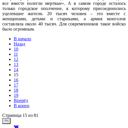
все вместе полегли мертвые». А в самом городе осталось
только городское ополчение, к которому присоединились
уцелевшие жители. 20 тысяч человек – это вместе с
женщинами, детьми и стариками, а армия монголов
составляла около 40 тысяч. Для современников такое войско
было огромным.
В начало
Назад
10
11
12
13
14
15
16
17
18
19
Вперёд
В конец
Страница 15 из 81