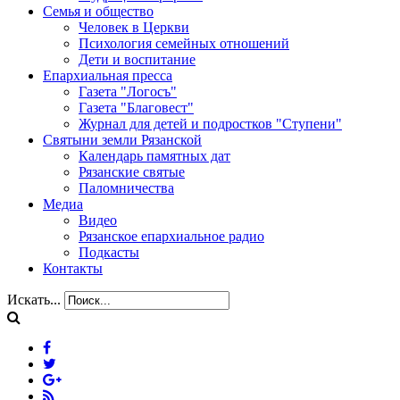
Семья и общество
Человек в Церкви
Психология семейных отношений
Дети и воспитание
Епархиальная пресса
Газета "Логосъ"
Газета "Благовест"
Журнал для детей и подростков "Ступени"
Святыни земли Рязанской
Календарь памятных дат
Рязанские святые
Паломничества
Медиа
Видео
Рязанское епархиальное радио
Подкасты
Контакты
Искать...