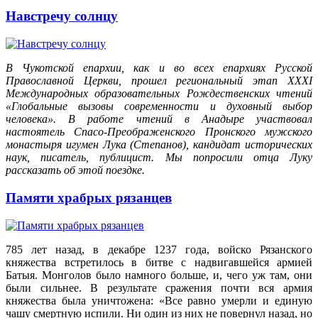
Навстречу солнцу
В Чукотской епархии, как и во всех епархиях Русской
Православной Церкви, прошел региональный этап ХХХI
Международных образовательных Рождественских чтений
«Глобальные вызовы современности и духовный выбор
человека». В работе чтений в Анадыре участвовал
настоятель Спасо-Преображенского Пронского мужского
монастыря игумен Лука (Степанов), кандидат исторических
наук, писатель, публицист. Мы попросили отца Луку
рассказать об этой поездке.
Памяти храбрых рязанцев
785 лет назад, в декабре 1237 года, войско Рязанского
княжества встретилось в битве с надвигавшейся армией
Батыя. Монголов было намного больше, и, чего уж там, они
были сильнее. В результате сражения почти вся армия
княжества была уничтожена: «Все равно умерли и единую
чашу смертную испили. Ни один из них не повернул назад, но