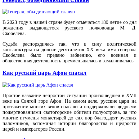
В 2023 году в нашей стране будет отмечаться 180-летие со дня
рождения выдающегося русского полководца М. Д.
Скобелева.
Судьба распорядилась так, что в силу политической
конъюнктуры на долгие десятилетия ХХ века имя генерала
Скобелева было предано забвению, его военная и
общественная деятельность преуменьшалась и замалчивалась.
Как русский царь Афон спасал
Простое название непростой ситуации произошедшей в XVII
веке на Святой горе Афон. На самом деле, русские цари на
протяжении многих веков спасали и поддерживали щедрыми
пожертвованиями святогорские обители полуострова, за что
многие игумены монастырей до сих пор благодарят русских
паломников, вспоминая истории благородства и щедрости
царей и императоров России.