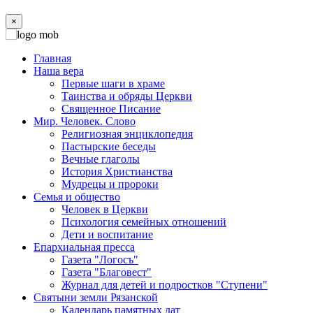
×
Главная
Наша вера
Первые шаги в храме
Таинства и обряды Церкви
Священное Писание
Мир. Человек. Слово
Религиозная энциклопедия
Пастырские беседы
Вечные глаголы
История Христианства
Мудрецы и пророки
Семья и общество
Человек в Церкви
Психология семейных отношений
Дети и воспитание
Епархиальная пресса
Газета "Логосъ"
Газета "Благовест"
Журнал для детей и подростков "Ступени"
Святыни земли Рязанской
Календарь памятных дат