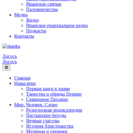
Рязанские святые
Паломничества
Медиа
Видео
Рязанское епархиальное радио
Подкасты
Контакты
Логосъ
Логосъ
Главная
Наша вера
Первые шаги в храме
Таинства и обряды Церкви
Священное Писание
Мир. Человек. Слово
Религиозная энциклопедия
Пастырские беседы
Вечные глаголы
История Христианства
Мудрецы и пророки