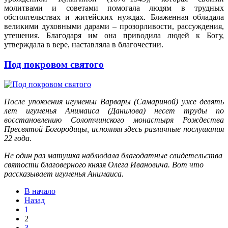
молитвами и советами помогала людям в трудных
обстоятельствах и житейских нуждах. Блаженная обладала
великими духовными дарами – прозорливости, рассуждения,
утешения. Благодаря им она приводила людей к Богу,
утверждала в вере, наставляла в благочестии.
Под покровом святого
После упокоения игуменьи Варвары (Самариной) уже девять
лет игуменья Анимаиса (Данилова) несет труды по
восстановлению Солотчинского монастыря Рождества
Пресвятой Богородицы, исполняя здесь различные послушания
22 года.
Не один раз матушка наблюдала благодатные свидетельства
святости благоверного князя Олега Ивановича. Вот что
рассказывает игуменья Анимаиса.
В начало
Назад
1
2
3