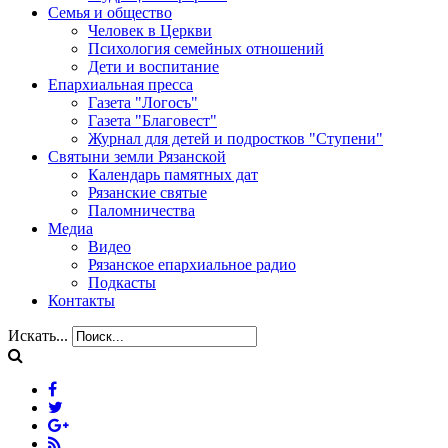
Семья и общество
Человек в Церкви
Психология семейных отношений
Дети и воспитание
Епархиальная пресса
Газета "Логосъ"
Газета "Благовест"
Журнал для детей и подростков "Ступени"
Святыни земли Рязанской
Календарь памятных дат
Рязанские святые
Паломничества
Медиа
Видео
Рязанское епархиальное радио
Подкасты
Контакты
Искать...