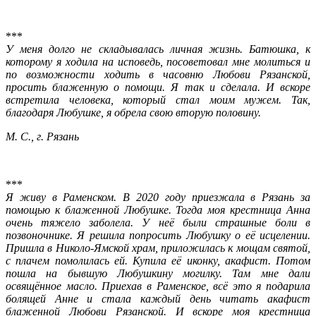
***
У меня долго не складывалась личная жизнь. Батюшка, к
которому я ходила на исповедь, посоветовал мне молиться и
по возможности ходить в часовню Любови Рязанской,
просить блаженную о помощи. Я так и сделала. И вскоре
встретила человека, который стал моим мужем. Так,
благодаря Любушке, я обрела свою вторую половину.
М. С., г. Рязань
***
Я живу в Раменском. В 2020 году приезжала в Рязань за
помощью к блаженной Любушке. Тогда моя крестница Анна
очень тяжело заболела. У неё были страшные боли в
позвоночнике. Я решила попросить Любушку о её исцелении.
Пришла в Николо-Ямской храм, приложилась к мощам святой,
с плачем помолилась ей. Купила её иконку, акафист. Потом
пошла на бывшую Любушкину могилку. Там мне дали
освящённое масло. Приехав в Раменское, всё это я подарила
болящей Анне и стала каждый день читать акафист
блаженной Любови Рязанской. И вскоре моя крестница