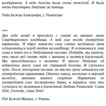
выздоровела. А ведь болезнь была очень тяжёлой. Я была
очень благодарна Любушке за помощь.
Раба Божия Александра, г. Раменское
***
Два года назад я проезжал с сыном на машине мимо
Скорбященского кладбища. А мой сын тогда употреблял
наркотики. И вдруг какая-то сила словно заставила меня
остановиться перед входом на кладбище. Я остановился, взял
сына и повёл его к Любушкиной часовне. Подойдя, мы увидели,
что около неё стоят люди с иконами и молятся блаженной.
Мы присоединились к молитве. Я просил Любушку об
избавлении моего сына от страшной болезни. И случилось
чудо. После посещения часовни он как-то сразу отказался от
употребления наркотиков. Окончил школу, поступил в морской
колледж, активно занялся спортом. Наркотики не
употребляет уже достаточно давно, и верится, что это
случилось по молитвам к блаженной Любови Рязанской. Слава
Тебе, Господи, слава Тебе!
Раб Божий Михаил, г. Рязань.