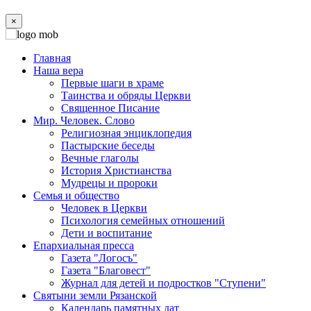
×
Главная
Наша вера
Первые шаги в храме
Таинства и обряды Церкви
Священное Писание
Мир. Человек. Слово
Религиозная энциклопедия
Пастырские беседы
Вечные глаголы
История Христианства
Мудрецы и пророки
Семья и общество
Человек в Церкви
Психология семейных отношений
Дети и воспитание
Епархиальная пресса
Газета "Логосъ"
Газета "Благовест"
Журнал для детей и подростков "Ступени"
Святыни земли Рязанской
Календарь памятных дат