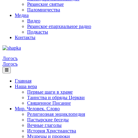
Рязанские святые
Паломничества
Медиа
Видео
Рязанское епархиальное радио
Подкасты
Контакты
Логосъ
Логосъ
Главная
Наша вера
Первые шаги в храме
Таинства и обряды Церкви
Священное Писание
Мир. Человек. Слово
Религиозная энциклопедия
Пастырские беседы
Вечные глаголы
История Христианства
Мудрецы и пророки