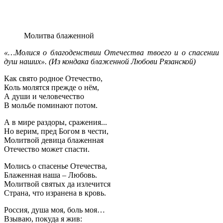
Молитва блаженной
«…Молися о благоденствии Отечества твоего и о спасении
душ наших». (Из кондака блаженной Любови Рязанской)
Как свято родное Отечество,
Коль молятся прежде о нём,
А души и человечество
В мольбе поминают потом.
А в мире раздоры, сражения...
Но верим, пред Богом в чести,
Молитвой девица блаженная
Отечество может спасти.
Молись о спасенье Отечества,
Блаженная наша – Любовь.
Молитвой святых да излечится
Страна, что изранена в кровь.
Россия, душа моя, боль моя…
Взываю, покуда я жив: