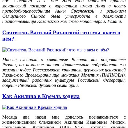
пос. Солотча. А в мае 2008 года матушка приняла
монашеский постриг с наречением имени Анна в честь
преподобноисповедницы Анны Срезневской и решением
Священного Синода была утверждена в должности
настоятельницы Казанского женского монастыря г. Рязани.
Святитель Василий Рязанский: что мы знаем о
нём?
Многие слышали о святителе Василии как покровителе
Рязани, но немногие знают удивительные подробности его
жизни и чудес. Рассказывает хранитель церковных ценностей
Рязанского Древлехранилища монахиня Мелетия (ПАНКОВА),
заслуженный работник культуры Российской Федерации,
доцент Рязанской духовной семинарии.
Как Акилина в Кремль ходила
Месяца два назад мне довелось познакомиться с
жизнеописанием блаженной Акилины Ивановны Мисюк,
урождённой Кулигиной (1870–1945), которая своими