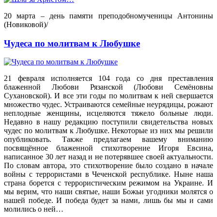
20 марта – день памяти преподобномученицы Антонины
(Новиковой)/
Чудеса по молитвам к Любушке
21 февраля исполняется 104 года со дня преставления
блаженной Любови Рязанской (Любови Семёновны
Сухановской). И все эти годы по молитвам к ней свершается
множество чудес. Устраиваются семейные неурядицы, рожают
неплодные женщины, исцеляются тяжело больные люди.
Недавно в нашу редакцию поступили свидетельства новых
чудес по молитвам к Любушке. Некоторые из них мы решили
опубликовать. Также предлагаем вашему вниманию
посвящённое блаженной стихотворение Игоря Евсина,
написанное 30 лет назад и не потерявшее своей актуальности.
По словам автора, это стихотворение было создано в начале
войны с террористами в Чеченской республике. Ныне наша
страна борется с террористическим режимом на Украине. И
мы верим, что наши святые, наши Божьи угодники молятся о
нашей победе. И победа будет за нами, лишь бы мы и сами
молились о ней…