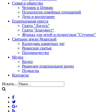
Семья и общество
Человек в Церкви
Психология семейных отношений
Дети и воспитание
Епархиальная пресса
Газета "Логосъ"
Газета "Благовест"
Журнал для детей и подростков "Ступени"
Святыни земли Рязанской
Календарь памятных дат
Рязанские святые
Паломничества
Медиа
Видео
Рязанское епархиальное радио
Подкасты
Контакты
Искать...