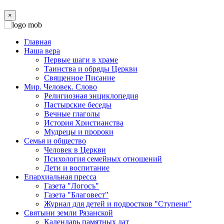
×
Главная
Наша вера
Первые шаги в храме
Таинства и обряды Церкви
Священное Писание
Мир. Человек. Слово
Религиозная энциклопедия
Пастырские беседы
Вечные глаголы
История Христианства
Мудрецы и пророки
Семья и общество
Человек в Церкви
Психология семейных отношений
Дети и воспитание
Епархиальная пресса
Газета "Логосъ"
Газета "Благовест"
Журнал для детей и подростков "Ступени"
Святыни земли Рязанской
Календарь памятных дат