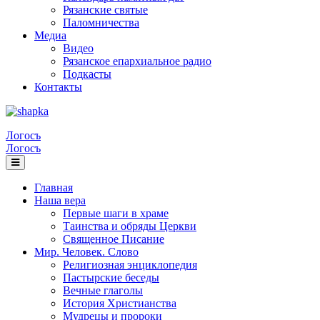
Рязанские святые
Паломничества
Медиа
Видео
Рязанское епархиальное радио
Подкасты
Контакты
Логосъ
Логосъ
Главная
Наша вера
Первые шаги в храме
Таинства и обряды Церкви
Священное Писание
Мир. Человек. Слово
Религиозная энциклопедия
Пастырские беседы
Вечные глаголы
История Христианства
Мудрецы и пророки