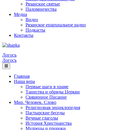
Рязанские святые
Паломничества
Медиа
Видео
Рязанское епархиальное радио
Подкасты
Контакты
Логосъ
Логосъ
Главная
Наша вера
Первые шаги в храме
Таинства и обряды Церкви
Священное Писание
Мир. Человек. Слово
Религиозная энциклопедия
Пастырские беседы
Вечные глаголы
История Христианства
Мудрецы и пророки