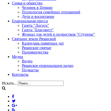
Семья и общество
Человек в Церкви
Психология семейных отношений
Дети и воспитание
Епархиальная пресса
Газета "Логосъ"
Газета "Благовест"
Журнал для детей и подростков "Ступени"
Святыни земли Рязанской
Календарь памятных дат
Рязанские святые
Паломничества
Медиа
Видео
Рязанское епархиальное радио
Подкасты
Контакты
Искать...