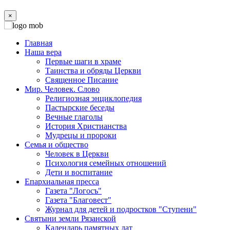
×
Главная
Наша вера
Первые шаги в храме
Таинства и обряды Церкви
Священное Писание
Мир. Человек. Слово
Религиозная энциклопедия
Пастырские беседы
Вечные глаголы
История Христианства
Мудрецы и пророки
Семья и общество
Человек в Церкви
Психология семейных отношений
Дети и воспитание
Епархиальная пресса
Газета "Логосъ"
Газета "Благовест"
Журнал для детей и подростков "Ступени"
Святыни земли Рязанской
Календарь памятных дат