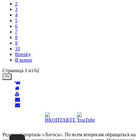
2
3
4
5
6
7
8
9
10
Вперёд
В конец
Страница 1 из 62
Редакция портала «Логосъ». По всем вопросам обращаться на