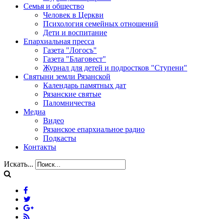
Семья и общество
Человек в Церкви
Психология семейных отношений
Дети и воспитание
Епархиальная пресса
Газета "Логосъ"
Газета "Благовест"
Журнал для детей и подростков "Ступени"
Святыни земли Рязанской
Календарь памятных дат
Рязанские святые
Паломничества
Медиа
Видео
Рязанское епархиальное радио
Подкасты
Контакты
Искать...