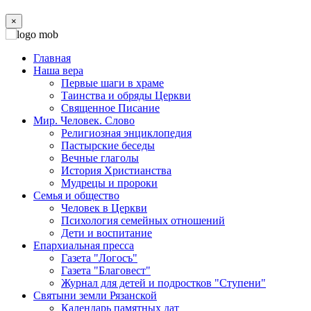
×
Главная
Наша вера
Первые шаги в храме
Таинства и обряды Церкви
Священное Писание
Мир. Человек. Слово
Религиозная энциклопедия
Пастырские беседы
Вечные глаголы
История Христианства
Мудрецы и пророки
Семья и общество
Человек в Церкви
Психология семейных отношений
Дети и воспитание
Епархиальная пресса
Газета "Логосъ"
Газета "Благовест"
Журнал для детей и подростков "Ступени"
Святыни земли Рязанской
Календарь памятных дат