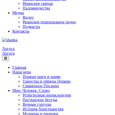
Рязанские святые
Паломничества
Медиа
Видео
Рязанское епархиальное радио
Подкасты
Контакты
Логосъ
Логосъ
Главная
Наша вера
Первые шаги в храме
Таинства и обряды Церкви
Священное Писание
Мир. Человек. Слово
Религиозная энциклопедия
Пастырские беседы
Вечные глаголы
История Христианства
Мудрецы и пророки