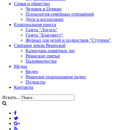
Семья и общество
Человек в Церкви
Психология семейных отношений
Дети и воспитание
Епархиальная пресса
Газета "Логосъ"
Газета "Благовест"
Журнал для детей и подростков "Ступени"
Святыни земли Рязанской
Календарь памятных дат
Рязанские святые
Паломничества
Медиа
Видео
Рязанское епархиальное радио
Подкасты
Контакты
Искать...