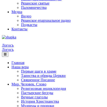
Рязанские святые
Паломничества
Медиа
Видео
Рязанское епархиальное радио
Подкасты
Контакты
Логосъ
Логосъ
Главная
Наша вера
Первые шаги в храме
Таинства и обряды Церкви
Священное Писание
Мир. Человек. Слово
Религиозная энциклопедия
Пастырские беседы
Вечные глаголы
История Христианства
Мудрецы и пророки