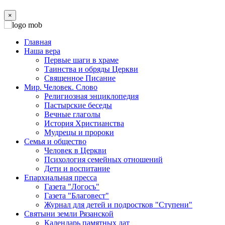
×
Главная
Наша вера
Первые шаги в храме
Таинства и обряды Церкви
Священное Писание
Мир. Человек. Слово
Религиозная энциклопедия
Пастырские беседы
Вечные глаголы
История Христианства
Мудрецы и пророки
Семья и общество
Человек в Церкви
Психология семейных отношений
Дети и воспитание
Епархиальная пресса
Газета "Логосъ"
Газета "Благовест"
Журнал для детей и подростков "Ступени"
Святыни земли Рязанской
Календарь памятных дат