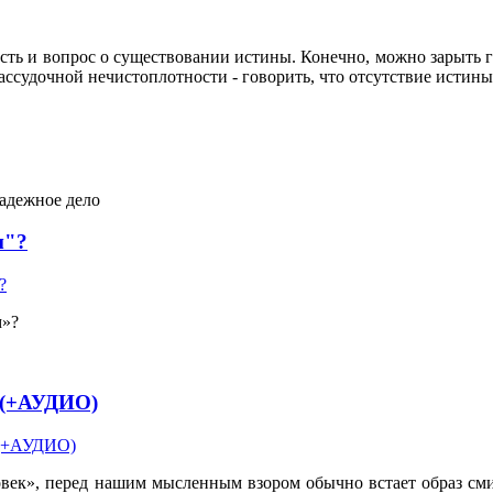
ть и вопрос о существовании истины. Конечно, можно зарыть гол
рассудочной нечистоплотности - говорить, что отсутствие истин
дежное дело
м"?
м»?
 (+АУДИО)
еловек», перед нашим мысленным взором обычно встает образ с