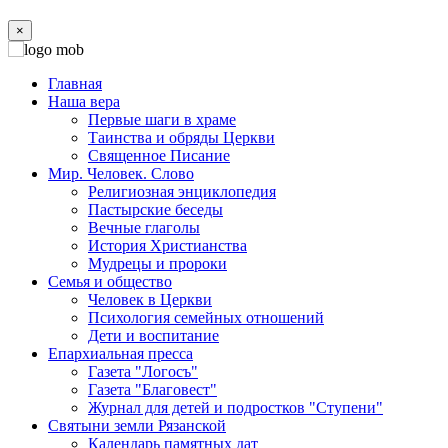
×
Главная
Наша вера
Первые шаги в храме
Таинства и обряды Церкви
Священное Писание
Мир. Человек. Слово
Религиозная энциклопедия
Пастырские беседы
Вечные глаголы
История Христианства
Мудрецы и пророки
Семья и общество
Человек в Церкви
Психология семейных отношений
Дети и воспитание
Епархиальная пресса
Газета "Логосъ"
Газета "Благовест"
Журнал для детей и подростков "Ступени"
Святыни земли Рязанской
Календарь памятных дат