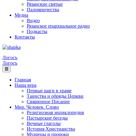
Рязанские святые
Паломничества
Медиа
Видео
Рязанское епархиальное радио
Подкасты
Контакты
Логосъ
Логосъ
Главная
Наша вера
Первые шаги в храме
Таинства и обряды Церкви
Священное Писание
Мир. Человек. Слово
Религиозная энциклопедия
Пастырские беседы
Вечные глаголы
История Христианства
Мудрецы и пророки