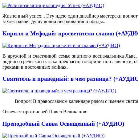
Жизненный успех... Эту идею один дизайнер мастерски воплотил
захлестывает душу волна негодования и обиды...
Кирилл и Мефодий: просветители славян (+АУДИ
В дружной и счастливой семье знатного военачальника Льва,
родного греческого языка прекрасно говорили по-славянски, 
греками в постоянных войнах.
Святитель и праведный: в чем разница? (+АУДИ
Вопрос: В православном календаре рядом с именем свято
Отвечает протоиерей Павел Великанов:
Преподобный Савва Освященный (+АУДИО)