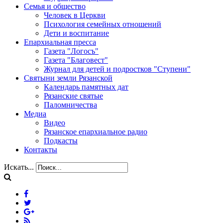
Семья и общество
Человек в Церкви
Психология семейных отношений
Дети и воспитание
Епархиальная пресса
Газета "Логосъ"
Газета "Благовест"
Журнал для детей и подростков "Ступени"
Святыни земли Рязанской
Календарь памятных дат
Рязанские святые
Паломничества
Медиа
Видео
Рязанское епархиальное радио
Подкасты
Контакты
Искать...