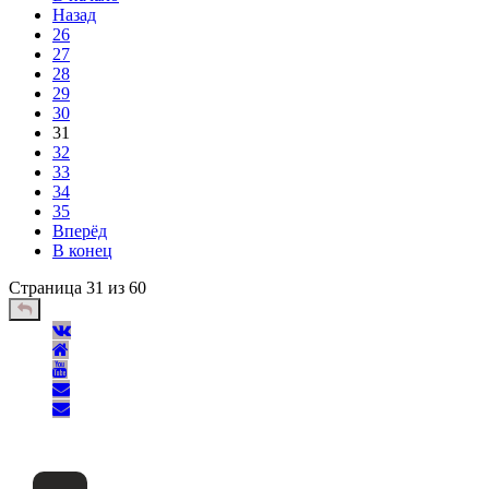
Назад
26
27
28
29
30
31
32
33
34
35
Вперёд
В конец
Страница 31 из 60