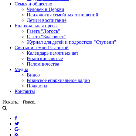
Семья и общество
Человек в Церкви
Психология семейных отношений
Дети и воспитание
Епархиальная пресса
Газета "Логосъ"
Газета "Благовест"
Журнал для детей и подростков "Ступени"
Святыни земли Рязанской
Календарь памятных дат
Рязанские святые
Паломничества
Медиа
Видео
Рязанское епархиальное радио
Подкасты
Контакты
Искать...