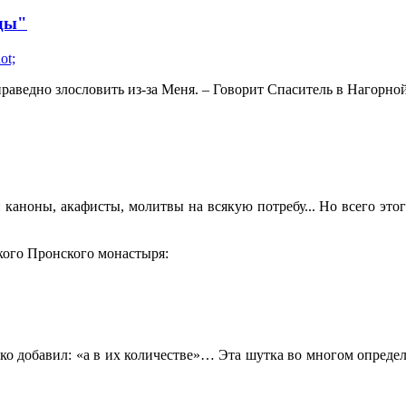
жды"
праведно злословить из-за Меня. – Говорит Спаситель в Нагорной
аноны, акафисты, молитвы на всякую потребу... Но всего этого
кого Пронского монастыря:
лько добавил: «а в их количестве»… Эта шутка во многом опред