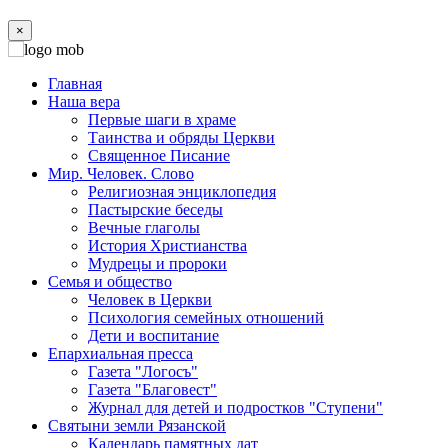
×
Главная
Наша вера
Первые шаги в храме
Таинства и обряды Церкви
Священное Писание
Мир. Человек. Слово
Религиозная энциклопедия
Пастырские беседы
Вечные глаголы
История Христианства
Мудрецы и пророки
Семья и общество
Человек в Церкви
Психология семейных отношений
Дети и воспитание
Епархиальная пресса
Газета "Логосъ"
Газета "Благовест"
Журнал для детей и подростков "Ступени"
Святыни земли Рязанской
Календарь памятных дат