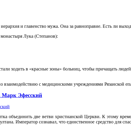
а иерархия и главенство мужа. Она за равноправие. Есть ли выхо
монастыря Лука (Степанов):
тали ходить в «красные зоны» больниц, чтобы причащать людей
 по взаимодействию с медицинскими учреждениями Рязанской е
ь Марк Эфесский
тка объединить две ветви христианской Церкви. К этому време
султана. Император сознавал, что единственное средство для с