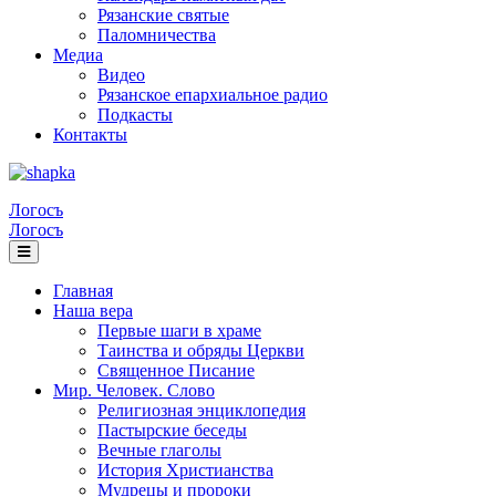
Рязанские святые
Паломничества
Медиа
Видео
Рязанское епархиальное радио
Подкасты
Контакты
Логосъ
Логосъ
Главная
Наша вера
Первые шаги в храме
Таинства и обряды Церкви
Священное Писание
Мир. Человек. Слово
Религиозная энциклопедия
Пастырские беседы
Вечные глаголы
История Христианства
Мудрецы и пророки