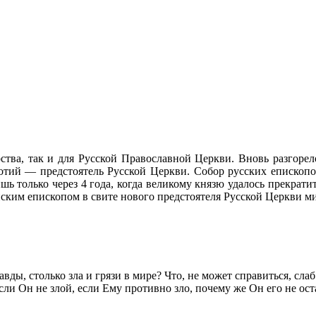
рства, так и для Русской Православной Церкви. Вновь разгоре
отий — предстоятель Русской Церкви. Собор русских епископо
ь только через 4 года, когда великому князю удалось прекратит
занским епископом в свите нового предстоятеля Русской Церкви 
правды, столько зла и грязи в мире? Что, не может справиться, сл
 если Он не злой, если Ему противно зло, почему же Он его не о