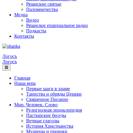
Рязанские святые
Паломничества
Медиа
Видео
Рязанское епархиальное радио
Подкасты
Контакты
Логосъ
Логосъ
Главная
Наша вера
Первые шаги в храме
Таинства и обряды Церкви
Священное Писание
Мир. Человек. Слово
Религиозная энциклопедия
Пастырские беседы
Вечные глаголы
История Христианства
Мудрецы и пророки