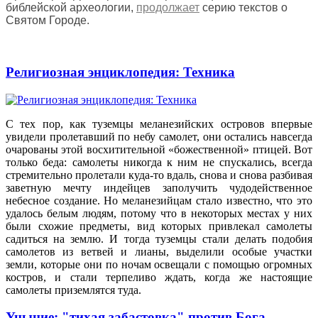
библейской археологии,
продолжает
серию текстов о
Святом Городе.
Религиозная энциклопедия: Техника
С тех пор, как туземцы меланезийских островов впервые
увидели пролетавший по небу самолет, они остались навсегда
очарованы этой восхитительной «божественной» птицей. Вот
только беда: самолеты никогда к ним не спускались, всегда
стремительно пролетали куда-то вдаль, снова и снова разбивая
заветную мечту индейцев заполучить чудодейственное
небесное создание. Но меланезийцам стало известно, что это
удалось белым людям, потому что в некоторых местах у них
были схожие предметы, вид которых привлекал самолеты
садиться на землю. И тогда туземцы стали делать подобия
самолетов из ветвей и лианы, выделили особые участки
земли, которые они по ночам освещали с помощью огромных
костров, и стали терпеливо ждать, когда же настоящие
самолеты приземлятся туда.
Уныние: "тихая забастовка" против Бога