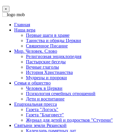
×
Главная
Наша вера
Первые шаги в храме
Таинства и обряды Церкви
Священное Писание
Мир. Человек. Слово
Религиозная энциклопедия
Пастырские беседы
Вечные глаголы
История Христианства
Мудрецы и пророки
Семья и общество
Человек в Церкви
Психология семейных отношений
Дети и воспитание
Епархиальная пресса
Газета "Логосъ"
Газета "Благовест"
Журнал для детей и подростков "Ступени"
Святыни земли Рязанской
Календарь памятных дат