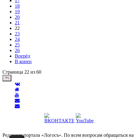
17
18
19
20
21
22
23
24
25
26
Вперёд
В конец
Страница 22 из 60
Редакция портала «Логосъ». По всем вопросам обращаться на