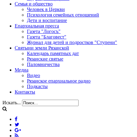
Семья и общество
Человек в Церкви
Психология семейных отношений
Дети и воспитание
Епархиальная пресса
Газета "Логосъ"
Газета "Благовест"
Журнал для детей и подростков "Ступени"
Святыни земли Рязанской
Календарь памятных дат
Рязанские святые
Паломничества
Медиа
Видео
Рязанское епархиальное радио
Подкасты
Контакты
Искать...