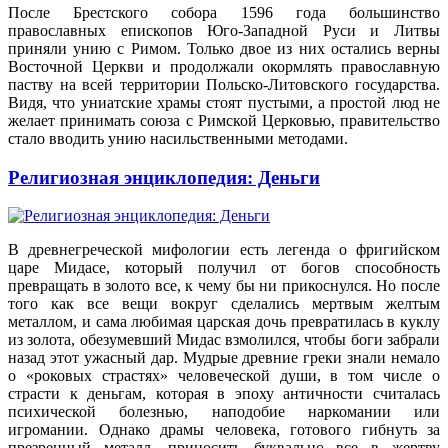
После Брестского собора 1596 года большинство
православных епископов Юго-Западной Руси и Литвы
приняли унию с Римом. Только двое из них остались верны
Восточной Церкви и продолжали окормлять православную
паству на всей территории Польско-Литовского государства.
Видя, что униатские храмы стоят пустыми, а простой люд не
желает принимать союза с Римской Церковью, правительство
стало вводить унию насильственными методами.
Религиозная энциклопедия: Деньги
В древнегреческой мифологии есть легенда о фригийском
царе Мидасе, который получил от богов способность
превращать в золото все, к чему бы ни прикоснулся. Но после
того как все вещи вокруг сделались мертвым желтым
металлом, и сама любимая царская дочь превратилась в куклу
из золота, обезумевший Мидас взмолился, чтобы боги забрали
назад этот ужасный дар. Мудрые древние греки знали немало
о «роковых страстях» человеческой души, в том числе о
страсти к деньгам, которая в эпоху античности считалась
психической болезнью, наподобие наркомании или
игромании. Однако драмы человека, готового гибнуть за
презренный металл, приносить буквально все в жертву