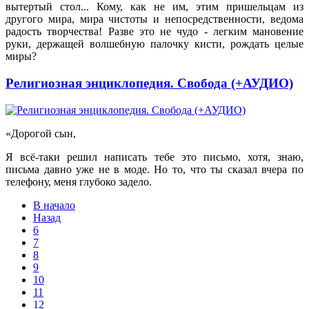
вытертый стол... Кому, как не им, этим пришельцам из
другого мира, мира чистоты и непосредственности, ведома
радость творчества! Разве это не чудо - легким мановение
руки, держащей волшебную палочку кисти, рождать целые
миры?
Религиозная энциклопедия. Свобода (+АУДИО)
«Дорогой сын,
Я всё-таки решил написать тебе это письмо, хотя, знаю,
письма давно уже не в моде. Но то, что ты сказал вчера по
телефону, меня глубоко задело.
В начало
Назад
6
7
8
9
10
11
12