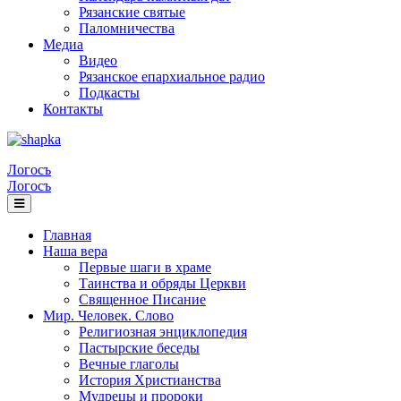
Рязанские святые
Паломничества
Медиа
Видео
Рязанское епархиальное радио
Подкасты
Контакты
Логосъ
Логосъ
Главная
Наша вера
Первые шаги в храме
Таинства и обряды Церкви
Священное Писание
Мир. Человек. Слово
Религиозная энциклопедия
Пастырские беседы
Вечные глаголы
История Христианства
Мудрецы и пророки