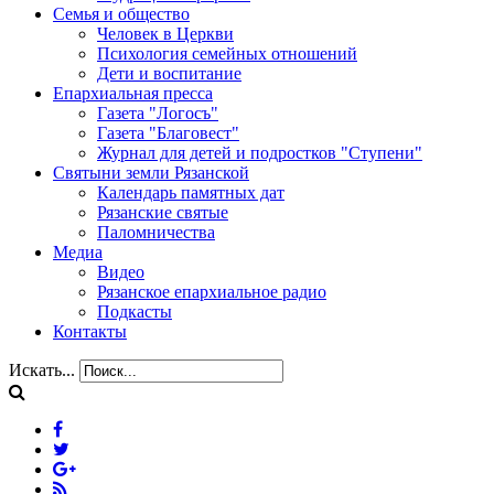
Семья и общество
Человек в Церкви
Психология семейных отношений
Дети и воспитание
Епархиальная пресса
Газета "Логосъ"
Газета "Благовест"
Журнал для детей и подростков "Ступени"
Святыни земли Рязанской
Календарь памятных дат
Рязанские святые
Паломничества
Медиа
Видео
Рязанское епархиальное радио
Подкасты
Контакты
Искать...