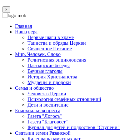
×
Главная
Наша вера
Первые шаги в храме
Таинства и обряды Церкви
Священное Писание
Мир. Человек. Слово
Религиозная энциклопедия
Пастырские беседы
Вечные глаголы
История Христианства
Мудрецы и пророки
Семья и общество
Человек в Церкви
Психология семейных отношений
Дети и воспитание
Епархиальная пресса
Газета "Логосъ"
Газета "Благовест"
Журнал для детей и подростков "Ступени"
Святыни земли Рязанской
Календарь памятных дат