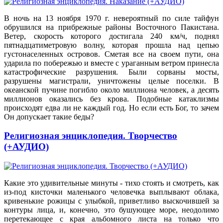
В ночь на 13 ноября 1970 г. невероятный по силе тайфун
обрушился на прибрежные районы Восточного Пакистана.
Ветер, скорость которого достигала 240 км/ч, поднял
пятнадцатиметровую волну, которая прошла над цепью
густонаселенных островов. Сметая все на своем пути, она
ударила по побережью и вместе с ураганным ветром принесла
катастрофические разрушения. Были сорваны мосты,
разрушены магистрали, уничтожены целые поселки. В
океанской пучине погибло около миллиона человек, а десять
миллионов оказались без крова. Подобные катаклизмы
происходят едва ли не каждый год. Но если есть Бог, то зачем
Он допускает такие беды?
Религиозная энциклопедия. Творчество
(+АУДИО)
Какие это удивительные минуты - тихо стоять и смотреть, как
из-под кисточки маленького человечка выплывают облака,
кривенькие рожицы с улыбкой, приветливо выскочившей за
контуры лица, и, конечно, это бушующее море, неодолимо
перетекающее с края альбомного листа на только что