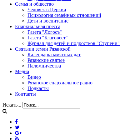
Семья и общество
Человек в Церкви
Психология семейных отношений
Дети и воспитание
Епархиальная пресса
Газета "Логосъ"
Газета "Благовест"
Журнал для детей и подростков "Ступени"
Святыни земли Рязанской
Календарь памятных дат
Рязанские святые
Паломничества
Медиа
Видео
Рязанское епархиальное радио
Подкасты
Контакты
Искать...