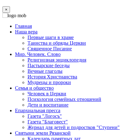
×
Главная
Наша вера
Первые шаги в храме
Таинства и обряды Церкви
Священное Писание
Мир. Человек. Слово
Религиозная энциклопедия
Пастырские беседы
Вечные глаголы
История Христианства
Мудрецы и пророки
Семья и общество
Человек в Церкви
Психология семейных отношений
Дети и воспитание
Епархиальная пресса
Газета "Логосъ"
Газета "Благовест"
Журнал для детей и подростков "Ступени"
Святыни земли Рязанской
Календарь памятных дат