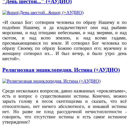
"День шестой..." (+АУДИО)
«И сказал Бог: сотворим человека по образу Нашему и по
подобию Нашему, и да владычествуют они над рыбами
морскими, и над птицами небесными, и над зверями, и над
скотом, и над всею землею, и над всеми гадами,
пресмыкающимися по земле. И сотворил Бог человека по
образу Своему, по образу Божию сотворил его; мужчину и
женщину сотворил их... И был вечер, и было утро: день
шестой».
Религиозная энциклопедия. Истина (+АУДИО)
Среди нескольких вопросов, давно названных «проклятыми»,
есть и вопрос о существовании истины. Конечно, можно
зарыть голову в песок скептицизма и сказать, что всё
относительно, нет ничего абсолютного, и никакой истины
нет. Но разве не плод рассудочной нечистоплотности -
говорить, что отсутствие истины и есть самое истинное
утверждение?