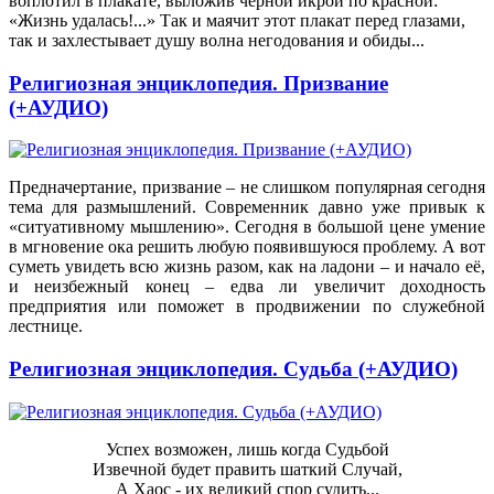
воплотил в плакате, выложив черной икрой по красной:
«Жизнь удалась!...» Так и маячит этот плакат перед глазами,
так и захлестывает душу волна негодования и обиды...
Религиозная энциклопедия. Призвание
(+АУДИО)
Предначертание, призвание – не слишком популярная сегодня
тема для размышлений. Современник давно уже привык к
«ситуативному мышлению». Сегодня в большой цене умение
в мгновение ока решить любую появившуюся проблему. А вот
суметь увидеть всю жизнь разом, как на ладони – и начало её,
и неизбежный конец – едва ли увеличит доходность
предприятия или поможет в продвижении по служебной
лестнице.
Религиозная энциклопедия. Судьба (+АУДИО)
Успех возможен, лишь когда Судьбой
Извечной будет править шаткий Случай,
А Хаос - их великий спор судить...