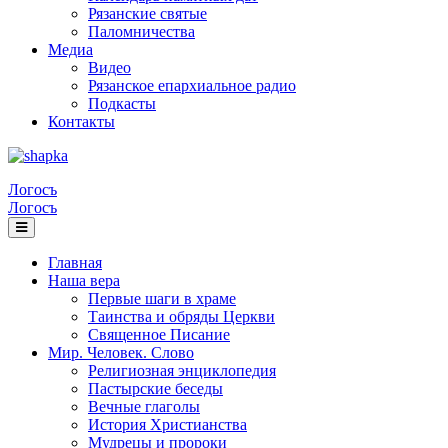
Рязанские святые
Паломничества
Медиа
Видео
Рязанское епархиальное радио
Подкасты
Контакты
Логосъ
Логосъ
Главная
Наша вера
Первые шаги в храме
Таинства и обряды Церкви
Священное Писание
Мир. Человек. Слово
Религиозная энциклопедия
Пастырские беседы
Вечные глаголы
История Христианства
Мудрецы и пророки